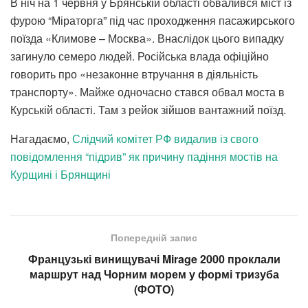
В ніч на 1 червня у Брянській області обвалився міст із
фурою “Міраторга” під час проходження пасажирського
поїзда «Климове – Москва». Внаслідок цього випадку
загинуло семеро людей. Російська влада офіційно
говорить про «незаконне втручання в діяльність
транспорту». Майже одночасно стався обвал моста в
Курській області. Там з рейок зійшов вантажний поїзд.
Нагадаємо,
Слідчий комітет РФ видалив із свого
повідомлення “підрив” як причину падіння мостів на
Курщині і Брянщині
Попередній запис
Французькі винищувачі Mirage 2000 проклали
маршрут над Чорним морем у формі тризуба
(ФОТО)