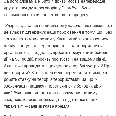
За його словами, нібито підриви мостів напередодні
другого раунду переговорів у Стамбулі, були
спрямовані на зрив переговорного процесу.
“Удар завдавався по цивільному населенню навмисно, і
це тільки підтверджує наші побоювання в тому, що і без
того нелегітимний режим у Києві, який захопив колись
владу, поступово перетворюється на терористичну
організацію… І водночас просить призупинити бойові
дії на 30, 60 діб, просить про зустріч на вищому рівні.
Але як же проводити в цих умовах подібні зустрічі? Про
що говорити? Хто взагалі веде переговори з тими, хто
робить ставку на терор, з терористами? За що їх
заохочувати, надаючи перепочинок у бойових діях,
який буде використано для накачування режиму
західною зброєю, мобілізації та підготовки інших
терактів?”, – заявив глава Кремля.