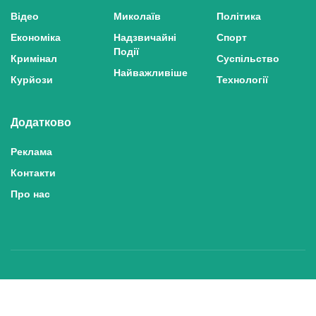
Відео
Миколаїв
Політика
Економіка
Надзвичайні
Спорт
Події
Кримінал
Суспільство
Найважливіше
Курйози
Технології
Додатково
Реклама
Контакти
Про нас
Політика конфіденційності та захисту персональних даних
Політика користування сайтом
Правила використання матеріалів сайту