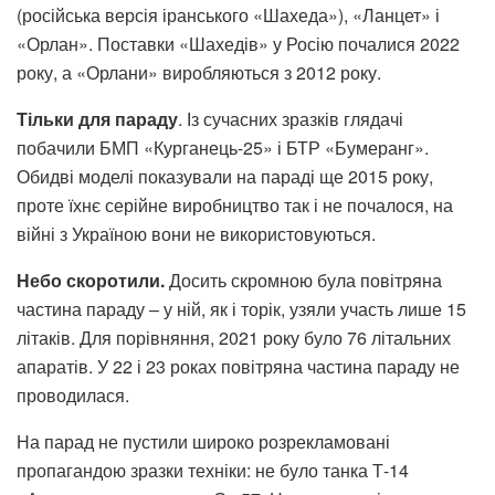
(російська версія іранського «Шахеда»), «Ланцет» і
«Орлан». Поставки «Шахедів» у Росію почалися 2022
року, а «Орлани» виробляються з 2012 року.
Тільки для параду
. Із сучасних зразків глядачі
побачили БМП «Курганець-25» і БТР «Бумеранг».
Обидві моделі показували на параді ще 2015 року,
проте їхнє серійне виробництво так і не почалося, на
війні з Україною вони не використовуються.
Небо скоротили.
Досить скромною була повітряна
частина параду – у ній, як і торік, узяли участь лише 15
літаків. Для порівняння, 2021 року було 76 літальних
апаратів. У 22 і 23 роках повітряна частина параду не
проводилася.
На парад не пустили широко розрекламовані
пропагандою зразки техніки: не було танка Т-14