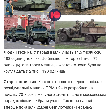
Люди і техніка
. У параді взяли участь 11,5 тисяч осіб і
183 одиниці техніки. Це більше, ніж торік (9 тис. і 75
одиниць), але трохи менше, ніж 2021-го, коли була не
кругла дата (12 тис. і 190 одиниць).
Старі «новинки»
. Красною площею вперше проїхали
розвідувальні машини БРМ-1К – їх розробили на
початку 70-х років минулого століття, але в московських
парадах ніколи не брали участі. Також на параді
вперше показали ударні безпілотники «Герань-2»