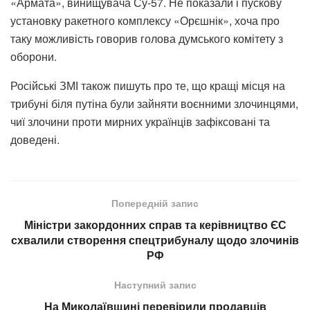
«Армата», винищувача Су-57. Не показали і пускову
установку ракетного комплексу «Орєшнік», хоча про
таку можливість говорив голова думського комітету з
оборони.
Російські ЗМІ також пишуть про те, що кращі місця на
трибуні біля путіна були зайняти воєнними злочинцями,
чиї злочини проти мирних українців зафіксовані та
доведені.
Попередній запис
Міністри закордонних справ та керівництво ЄС
схвалили створення спецтрибуналу щодо злочинів
РФ
Наступний запис
На Миколаївщині перевірили продавців