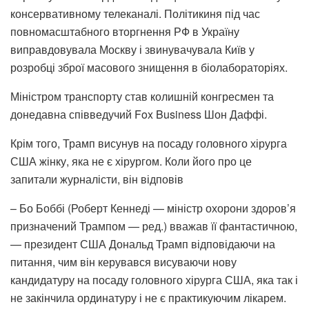
консервативному телеканалі. Політикиня під час
повномасштабного вторгнення РФ в Україну
виправдовувала Москву і звинувачувала Київ у
розробці зброї масового знищення в біолабораторіях.
Міністром транспорту став колишній конгресмен та
донедавна співведучий Fox Business Шон Даффі.
Крім того, Трамп висунув на посаду головного хірурга
США жінку, яка не є хірургом. Коли його про це
запитали журналісти, він відповів
– Бо Боббі (Роберт Кеннеді — міністр охорони здоров’я
призначений Трампом — ред.) вважав її фантастичною,
— президент США Дональд Трамп відповідаючи на
питання, чим він керувався висуваючи нову
кандидатуру на посаду головного хірурга США, яка так і
не закінчила ординатуру і не є практикуючим лікарем.