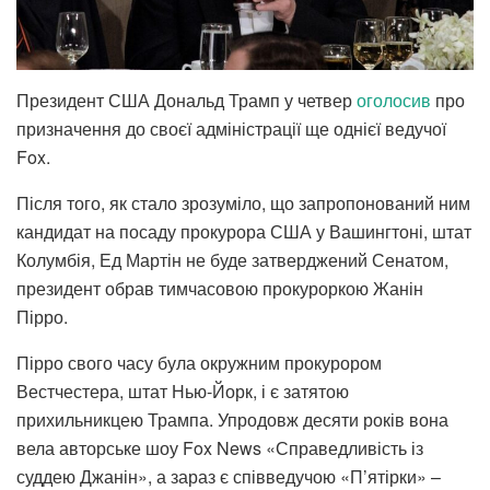
Президент США Дональд Трамп у четвер
оголосив
про
призначення до своєї адміністрації ще однієї ведучої
Fox.
Після того, як стало зрозуміло, що запропонований ним
кандидат на посаду прокурора США у Вашингтоні, штат
Колумбія, Ед Мартін не буде затверджений Сенатом,
президент обрав тимчасовою прокуроркою Жанін
Пірро.
Пірро свого часу була окружним прокурором
Вестчестера, штат Нью-Йорк, і є затятою
прихильникцею Трампа. Упродовж десяти років вона
вела авторське шоу Fox News «Справедливість із
суддею Джанін», а зараз є співведучою «П’ятірки» –