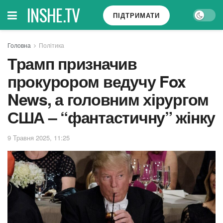
INSHE.TV
ПІДТРИМАТИ
Головна
Політика
Трамп призначив
прокурором ведучу Fox
News, а головним хірургом
США – “фантастичну” жінку
9 Травня 2025, 11:25