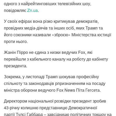
одного з найрейтинговіших телевізійних шоу,
повідомляє
Zn.ua
.
У своїх ефірах вона різко критикував демократів,
провідних медіа-діячів та інших осіб, яких Трамп та
його союзники називали «зброєю» Міністерства юстиції
проти нього.
Жанін Пірро не єдина з низки ведучих Fox, які
перевйшли з кабельного каналу на роботу до кабінету
президента.
Зокрема, у листопаді Трамп шокував професійну
спільноту та законодавців рпризначенням на посаду
міністра оборони ведучого Fox News Піта Гегсета.
Директором національної розвідки президент зробив
43-річну колишню представницю Демократичної
партії Тулсі Габбард – завсідницю політичних токшоу на