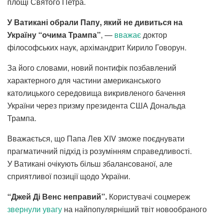
площі Святого Петра.
У Ватикані обрали Папу, який не дивиться на
Україну “очима Трампа”
, —
вважає
доктор
філософських наук, архімандрит Кирило Говорун.
За його словами, новий понтифік позбавлений
характерного для частини американського
католицького середовища викривленого бачення
України через призму президента США Дональда
Трампа.
Вважається, що Папа Лев XIV зможе поєднувати
прагматичний підхід із розумінням справедливості.
У Ватикані очікують більш збалансованої, але
сприятливої позиції щодо України.
“Джей Ді Венс неправий”.
Користувачі соцмереж
звернули увагу
на найпопулярніший твіт новообраного