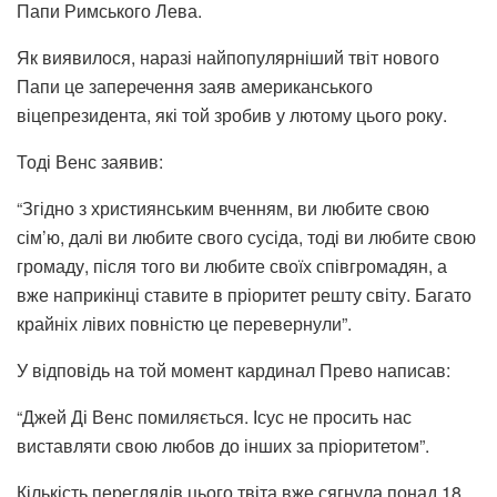
Папи Римського Лева.
Як виявилося, наразі найпопулярніший твіт нового
Папи це заперечення заяв американського
віцепрезидента, які той зробив у лютому цього року.
Тоді Венс заявив:
“Згідно з християнським вченням, ви любите свою
сім’ю, далі ви любите свого сусіда, тоді ви любите свою
громаду, після того ви любите своїх співгромадян, а
вже наприкінці ставите в пріоритет решту світу. Багато
крайніх лівих повністю це перевернули”.
У відповідь на той момент кардинал Прево написав:
“Джей Ді Венс помиляється. Ісус не просить нас
виставляти свою любов до інших за пріоритетом”.
Кількість переглядів цього твіта вже сягнула понад 18