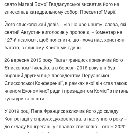
свято Матері Божої Гвадалупської висвятив його на
єпископа в катедральному соборі Пресвятої Марії.
Його єпископський девіз – «In Illo uno unum», слова, які
святий Августин виголосив у проповіді «Коментар на
127-й псалом», щоб пояснити, що «хоча нас, християн,
багато, в єдиному Христі ми єдині».
26 вересня 2015 року Папа Франциск призначив його
Єпископом Чиклайо, а в березні 2018 року він був
обраний другим віце-президентом Перуанської
Єпископської Конференції, в рамках якої він став також
членом Економічної ради і президентом Комісії з питань
культури та освіти.
У 2019 році Папа Франциск включив його до складу
Конгрегації у справах духовенства, а наступного року –
до складу Конгрегації у справах єпископів. Того ж 2020