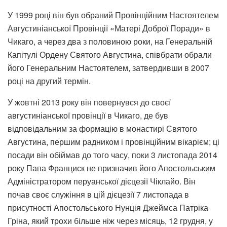
У 1999 році він був обраний Провінційним Настоятелем
Августиніанської Провінції «Матері Доброї Поради» в
Чикаго, а через два з половиною роки, на Генеральній
Капітулі Ордену Святого Августина, співбрати обрали
його Генеральним Настоятелем, затвердивши в 2007
році на другий термін.
У жовтні 2013 року він повернувся до своєї
августиніанської провінції в Чикаго, де був
відповідальним за формацію в монастирі Святого
Августина, першим радником і провінційним вікарієм; ці
посади він обіймав до того часу, поки 3 листопада 2014
року Папа Франциск не призначив його Апостольським
Адміністратором перуанської дієцезії Чіклайо. Він
почав своє служіння в цій дієцезії 7 листопада в
присутності Апостольського Нунція Джеймса Патріка
Гріна, який трохи більше ніж через місяць, 12 грудня, у