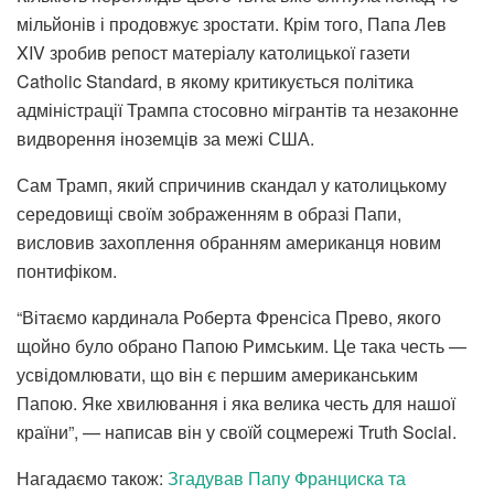
мільйонів і продовжує зростати. Крім того, Папа Лев
XIV зробив репост матеріалу католицької газети
Catholic Standard, в якому критикується політика
адміністрації Трампа стосовно мігрантів та незаконне
видворення іноземців за межі США.
Сам Трамп, який спричинив скандал у католицькому
середовищі своїм зображенням в образі Папи,
висловив захоплення обранням американця новим
понтифіком.
“Вітаємо кардинала Роберта Френсіса Прево, якого
щойно було обрано Папою Римським. Це така честь —
усвідомлювати, що він є першим американським
Папою. Яке хвилювання і яка велика честь для нашої
країни”, — написав він у своїй соцмережі Truth Social.
Нагадаємо також:
Згадував Папу Франциска та