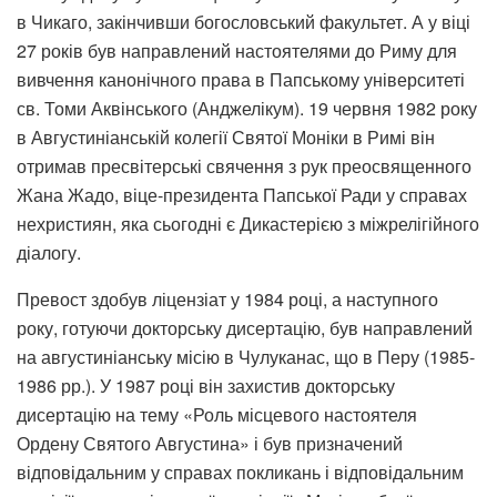
в Чикаго, закінчивши богословський факультет. А у віці
27 років був направлений настоятелями до Риму для
вивчення канонічного права в Папському університеті
св. Томи Аквінського (Анджелікум). 19 червня 1982 року
в Августиніанській колегії Святої Моніки в Римі він
отримав пресвітерські свячення з рук преосвященного
Жана Жадо, віце-президента Папської Ради у справах
нехристиян, яка сьогодні є Дикастерією з міжрелігійного
діалогу.
Превост здобув ліцензіат у 1984 році, а наступного
року, готуючи докторську дисертацію, був направлений
на августиніанську місію в Чулуканас, що в Перу (1985-
1986 рр.). У 1987 році він захистив докторську
дисертацію на тему «Роль місцевого настоятеля
Ордену Святого Августина» і був призначений
відповідальним у справах покликань і відповідальним