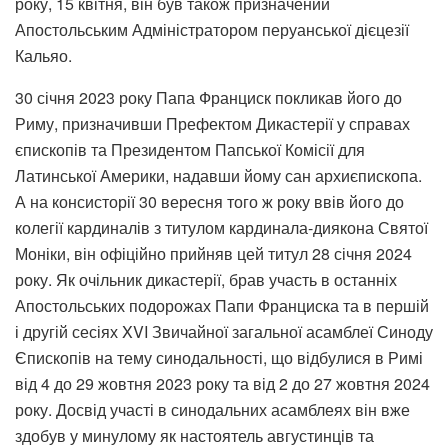
року, 15 квітня, він був також призначений
Апостольським Адміністратором перуанської дієцезії
Кальяо.
30 січня 2023 року Папа Франциск покликав його до
Риму, призначивши Префектом Дикастерії у справах
єпископів та Президентом Папської Комісії для
Латинської Америки, надавши йому сан архиєпископа.
А на консисторії 30 вересня того ж року ввів його до
колегії кардиналів з титулом кардинала-диякона Святої
Моніки, він офіційно прийняв цей титул 28 січня 2024
року. Як очільник дикастерії, брав участь в останніх
Апостольських подорожах Папи Франциска та в першій
і другій сесіях XVI Звичайної загальної асамблеї Синоду
Єпископів на тему синодальності, що відбулися в Римі
від 4 до 29 жовтня 2023 року та від 2 до 27 жовтня 2024
року. Досвід участі в синодальних асамблеях він вже
здобув у минулому як настоятель августинців та