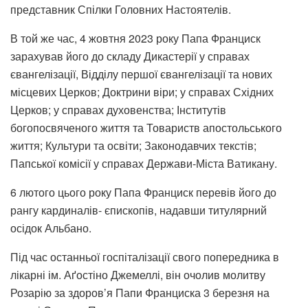
представник Спілки Головних Настоятелів.
В той же час, 4 жовтня 2023 року Папа Франциск
зарахував його до складу Дикастерії у справах
євангелізації, Відділу першої євангелізації та нових
місцевих Церков; Доктрини віри; у справах Східних
Церков; у справах духовенства; Інститутів
богопосвяченого життя та Товариств апостольського
життя; Культури та освіти; Законодавчих текстів;
Папської комісії у справах Держави-Міста Ватикану.
6 лютого цього року Папа Франциск перевів його до
рангу кардиналів- єпископів, надавши титулярний
осідок Альбано.
Під час останньої госпіталізації свого попередника в
лікарні ім. Аґостіно Джемеллі, він очолив молитву
Розарію за здоров’я Папи Франциска 3 березня на