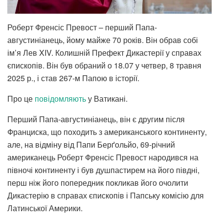
Роберт Френсіс Превост – перший Папа-
августиніанець, йому майже 70 років. Він обрав собі
ім’я Лев XIV. Колишній Префект Дикастерії у справах
єпископів. Він був обраний о 18.07 у четвер, 8 травня
2025 р., і став 267-м Папою в історії.
Про це
повідомляють
у Ватикані.
Перший Папа-августиніанець, він є другим після
Франциска, що походить з американського континенту,
але, на відміну від Папи Берґольйо, 69-річний
американець Роберт Френсіс Превост народився на
півночі континенту і був душпастирем на його півдні,
перш ніж його попередник покликав його очолити
Дикастерію в справах єпископів і Папську комісію для
Латинської Америки.