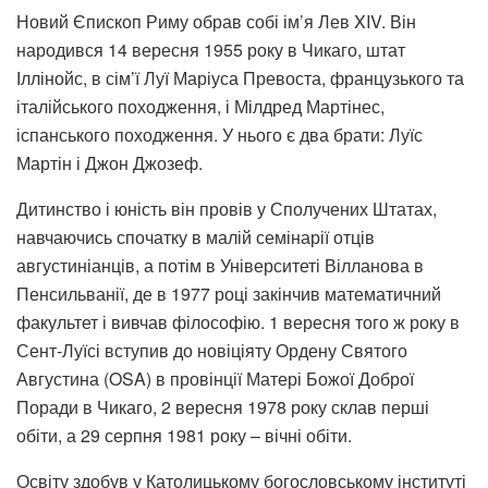
Новий Єпископ Риму обрав собі ім’я Лев XIV. Він
народився 14 вересня 1955 року в Чикаго, штат
Іллінойс, в сім’ї Луї Маріуса Превоста, французького та
італійського походження, і Мілдред Мартінес,
іспанського походження. У нього є два брати: Луїс
Мартін і Джон Джозеф.
Дитинство і юність він провів у Сполучених Штатах,
навчаючись спочатку в малій семінарії отців
августиніанців, а потім в Університеті Вілланова в
Пенсильванії, де в 1977 році закінчив математичний
факультет і вивчав філософію. 1 вересня того ж року в
Сент-Луїсі вступив до новіціяту Ордену Святого
Августина (OSA) в провінції Матері Божої Доброї
Поради в Чикаго, 2 вересня 1978 року склав перші
обіти, а 29 серпня 1981 року – вічні обіти.
Освіту здобув у Католицькому богословському інституті