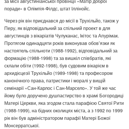
за місії августиніанської провінції «Матір доброї
поради» в Олімпія-Філдс, штат Іллінойс.
Через рік він приєднався до місії в Трухільйо, також у
Перу, як відповідальний за спільний проект в для
августинців з вікаріатів Чулуканас, Ікітос та Апурімак.
Протягом одинадцяти років виконував обовʼязки як
настоятель спільноти (1988-1992), відповідальний за
формацію (1988-1998) та за вишкіл співбратів, які
склали обіти (1992-1998), був судовим вікарієм в
архидієцезії Трухільйо (1989-1998) та професором
канонічного права, патристики і моралі у вищій
семінарії «Сан-Карлос і Сан-Марсело». У той же час
йому було доручено душпастирство в храмі Богородиці
Матері Церкви, яка згодом стала парафією Святої Рити
(1988-1999), на бідних околицях міста, а з 1992 по 1999
рік він був адміністратором парафії Матері Божої
Монсерратської.