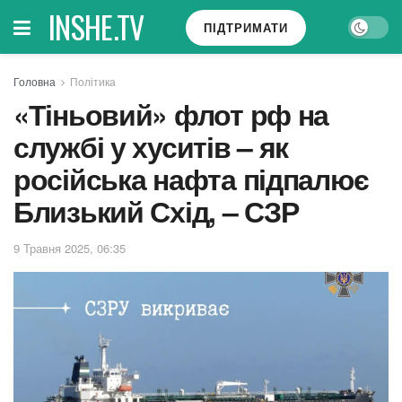
INSHE.TV
ПІДТРИМАТИ
Головна
Політика
«Тіньовий» флот рф на
службі у хуситів – як
російська нафта підпалює
Близький Схід, – СЗР
9 Травня 2025, 06:35