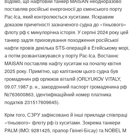
Відомо, що нафтовий танкер MAISAN неодноразово
поставляв російські енергоносії до єменського порту
Рас-Іса, який контролюється хуситами. Яскравим
доказом причетності зазначеного судна до «тіньового»
флоту рф є минулорічна історія. У серпні 2024 року цей
танкер задля приховування походження російської
нафти провів декілька STS-операцій в Егейському морі,
а потім розвантажувався у порту Рас-Іса. Востаннє
MAISAN поставляв нафту хуситам на початку квітня
2025 року. Примітно, що капітаном цього судна був
громадянин рф орлюков віталій (ORLYUKOV VITALY,
09.07.1987 р. н., закордонний паспорт громадянина рф
№763600863, ідентифікаційний номер платника
податків 231517609645).
Крім того, СЗРУ зафіксовано й інші приклади співпраці
«тіньового» флоту рф із хуситами. Зокрема танкери
PALM (IMO: 9281425, прапор Гвінеї-Бісау) та NOBEL M