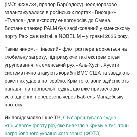
(IMO: 9228784, прапор Барбадосу) неодноразово
завантажувалися в російських портах «Висоцьк» і
«Туапсе» для експорту енергоносіїв до Ємена.
Востаннє танкер PALM був зафіксований у єменському
порту Рас-Іса в квітні, а NOBEL M – у травні 2025 року.
Таким чином, «тіньовий» флот рф перетворюється на
глобальну загрозу, підтримуючи такі екстремістські
угруповання, як єменський рух «Аль-Хусі». Хусити
систематично атакують кораблі ВМС США та завдають
ракетних ударів по Ізраїлю. Крім того, вони здійснюють
напади і на торгівельні судна, що вже призвело до
ускладнення перевезень через Баб-ель-Мандебську
протоку.
Як повідомляло Інше ТВ,
СБУ арештувала судно
«тіньового» флоту рф, яке вивезло з Криму 5 тис. тонн
награбованого українського зерна (ФОТО)