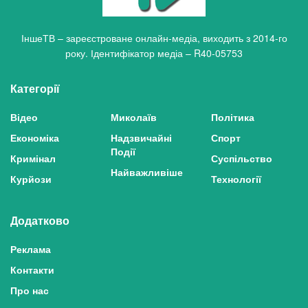
ІншеТВ – зареєстроване онлайн-медіа, виходить з 2014-го
року. Ідентифікатор медіа – R40-05753
Категорії
Відео
Миколаїв
Політика
Економіка
Надзвичайні
Спорт
Події
Кримінал
Суспільство
Найважливіше
Курйози
Технології
Додатково
Реклама
Контакти
Про нас