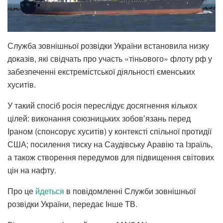
Служба зовнішньої розвідки України встановила низку
доказів, які свідчать про участь «тіньового» флоту рф у
забезпеченні екстремістської діяльності єменських
хуситів.
У такий спосіб росія переслідує досягнення кількох
цілей: виконання союзницьких зобов’язань перед
Іраном (спонсорує хуситів) у контексті спільної протидії
США; посилення тиску на Саудівську Аравію та Ізраїль,
а також створення передумов для підвищення світових
цін на нафту.
Про це
йдеться
в повідомленні Служби зовнішньої
розвідки України, передає Інше ТВ.