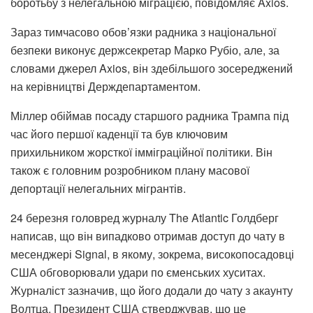
боротьбу з нелегальною міграцією, повідомляє Axios.
Зараз тимчасово обов’язки радника з національної
безпеки виконує держсекретар Марко Рубіо, але, за
словами джерел Axios, він здебільшого зосереджений
на керівництві Держдепартаментом.
Міллер обіймав посаду старшого радника Трампа під
час його першої каденції та був ключовим
прихильником жорсткої імміграційної політики. Він
також є головним розробником плану масової
депортації нелегальних мігрантів.
24 березня головред журналу The Atlantic Голдберг
написав, що він випадково отримав доступ до чату в
месенджері Signal, в якому, зокрема, високопосадовці
США обговорювали удари по єменських хуситах.
Журналіст зазначив, що його додали до чату з акаунту
Волтца. Президент США стверджував, що це