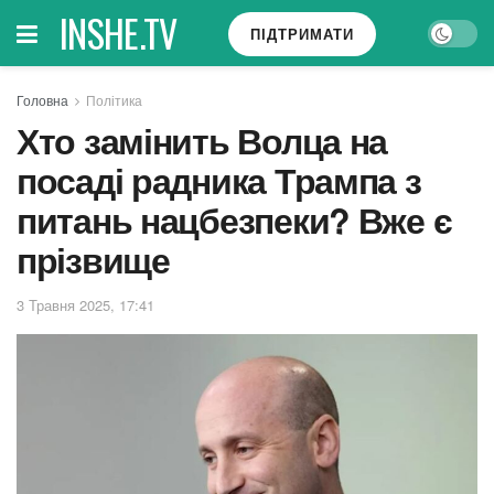
INSHE.TV
ПІДТРИМАТИ
Головна
Політика
Хто замінить Волца на
посаді радника Трампа з
питань нацбезпеки? Вже є
прізвище
3 Травня 2025, 17:41