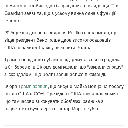
помилково зробив один із працівників посадовця. The
Guardian заявила, що в усьому винна одна з функцій
iPhone.
29 березня джерела видання Politico повідомили, що
віцепрезидент Венс та ще двоє високопосадовців
США порадили Трампу звільнити Волтца.
Трамп послідовно публічно підтримував свого радника,
а 31 березня в Білому домі казали, що “закрили справу”
зі скандалом і що Волтц залишається в команді.
Вчора
Трамп заявив
, що висуне Майка Волца на посаду
посла США в ООН. Президент США також повідомив,
що тимчасово виконувати обов’язки радника з
нацбезпеки буде держсекретар Марко Рубіо.