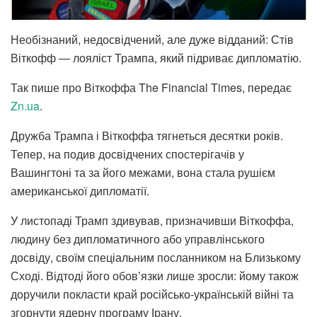
Необізнаний, недосвідчений, але дуже відданий: Стів
Віткофф — лояліст Трампа, який підриває дипломатію.
Так пише про Віткоффа The Financial Times, передає
Zn.ua
.
Дружба Трампа і Віткоффа тягнеться десятки років.
Тепер, на подив досвідчених спостерігачів у
Вашингтоні та за його межами, вона стала рушієм
американської дипломатії.
У листопаді Трамп здивував, призначивши Віткоффа,
людину без дипломатичного або управлінського
досвіду, своїм спеціальним посланником на Близькому
Сході. Відтоді його обов’язки лише зросли: йому також
доручили покласти край російсько-українській війні та
згорнути ядерну програму Ірану.