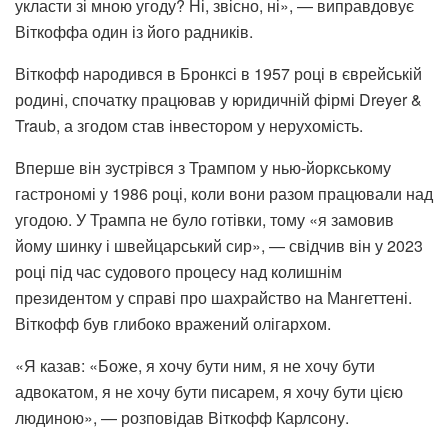
укласти зі мною угоду? Ні, звісно, ні», — виправдовує
Віткоффа один із його радників.
Віткофф народився в Бронксі в 1957 році в єврейській
родині, спочатку працював у юридичній фірмі Dreyer &
Traub, а згодом став інвестором у нерухомість.
Вперше він зустрівся з Трампом у нью-йоркському
гастрономі у 1986 році, коли вони разом працювали над
угодою. У Трампа не було готівки, тому «я замовив
йому шинку і швейцарський сир», — свідчив він у 2023
році під час судового процесу над колишнім
президентом у справі про шахрайство на Мангеттені.
Віткофф був глибоко вражений олігархом.
«Я казав: «Боже, я хочу бути ним, я не хочу бути
адвокатом, я не хочу бути писарем, я хочу бути цією
людиною», — розповідав Віткофф Карлсону.