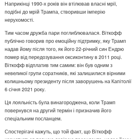
Наприкінці 1990-х років він втілював власні мрії,
подібні до мрій Трампа, створивши імперію
нерухомості.
Тим часом дружба пари поглиблювалася. Віткофф
публічно говорив про емоційну підтримку, яку Трамп
надав йому після того, як його 22-річний син Ендрю
помер від передозування оксиконтину в 2011 році.
Віткофф відплатив тим самим: він був одним з
невеликої групи соратників, які залишилися вірними
колишньому президенту після заворушень на Капітолії
6 січня 2021 року.
Ця лояльність була винагороджена, коли Трамп
повернувся на другий термін і призначив його
спеціальним посланцем.
Спостерігачі кажуть, що той факт, що Віткофф