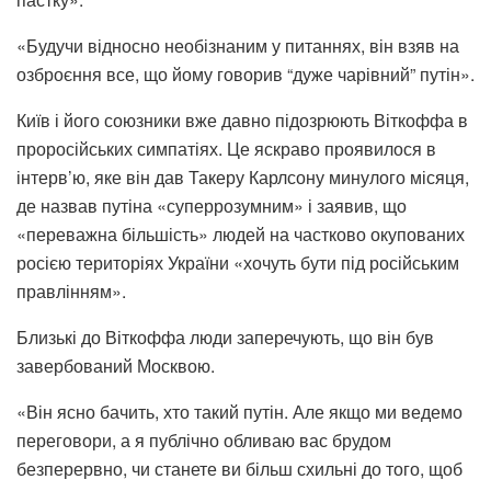
«Будучи відносно необізнаним у питаннях, він взяв на
озброєння все, що йому говорив “дуже чарівний” путін».
Київ і його союзники вже давно підозрюють Віткоффа в
проросійських симпатіях. Це яскраво проявилося в
інтерв’ю, яке він дав Такеру Карлсону минулого місяця,
де назвав путіна «суперрозумним» і заявив, що
«переважна більшість» людей на частково окупованих
росією територіях України «хочуть бути під російським
правлінням».
Близькі до Віткоффа люди заперечують, що він був
завербований Москвою.
«Він ясно бачить, хто такий путін. Але якщо ми ведемо
переговори, а я публічно обливаю вас брудом
безперервно, чи станете ви більш схильні до того, щоб