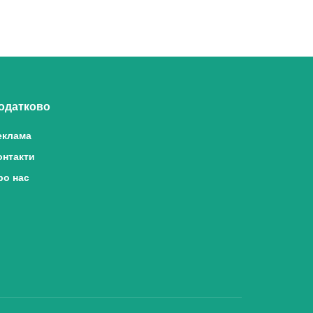
одатково
еклама
онтакти
ро нас