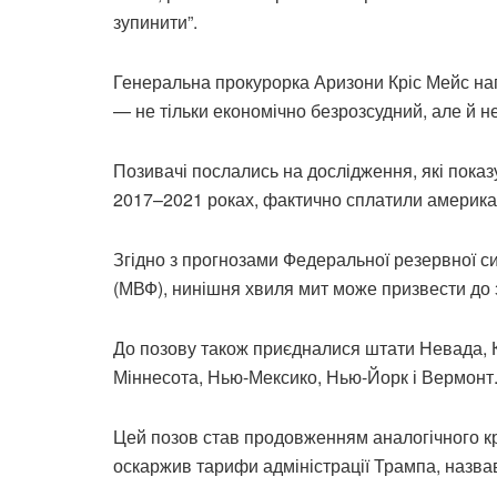
зупинити”.
Генеральна прокурорка Аризони Кріс Мейс на
— не тільки економічно безрозсудний, але й н
Позивачі послались на дослідження, які пока
2017–2021 роках, фактично сплатили американ
Згідно з прогнозами Федеральної резервної 
(МВФ), нинішня хвиля мит може призвести до 
До позову також приєдналися штати Невада, К
Міннесота, Нью-Мексико, Нью-Йорк і Вермонт
Цей позов став продовженням аналогічного кр
оскаржив тарифи адміністрації Трампа, назва