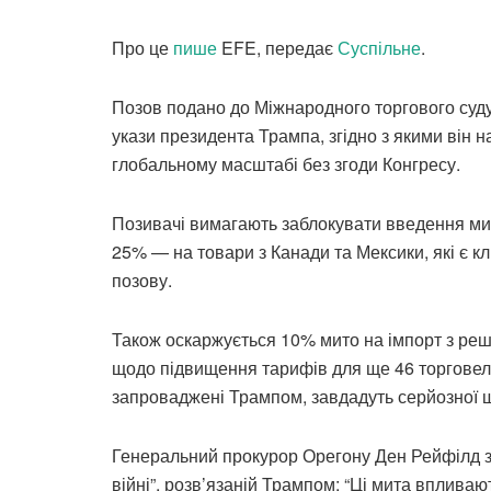
Про це
пише
EFE, передає
Суспільне
.
Позов подано до Міжнародного торгового суду
укази президента Трампа, згідно з якими він 
глобальному масштабі без згоди Конгресу.
Позивачі вимагають заблокувати введення мит 
25% — на товари з Канади та Мексики, які є 
позову.
Також оскаржується 10% мито на імпорт з решт
щодо підвищення тарифів для ще 46 торговель
запроваджені Трампом, завдадуть серйозної ш
Генеральний прокурор Орегону Ден Рейфілд з
війні”, розв’язаній Трампом: “Ці мита впливают