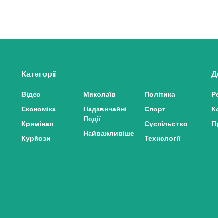
Категорії
Д
Відео
Миколаїв
Політика
Р
Економіка
Надзвичайні
Спорт
К
Події
Кримінал
Суспільство
П
Найважливіше
Курйози
Технології
з