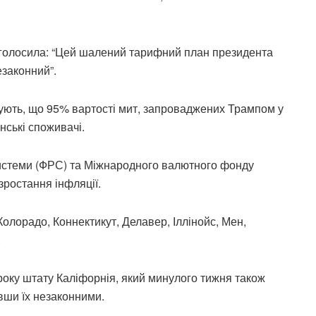
голосила: “Цей шалений тарифний план президента
езаконний”.
зують, що 95% вартості мит, запроваджених Трампом у
ські споживачі.
системи (ФРС) та Міжнародного валютного фонду
зростання інфляції.
олорадо, Коннектикут, Делавер, Іллінойс, Мен,
.
оку штату Каліфорнія, який минулого тижня також
вши їх незаконними.