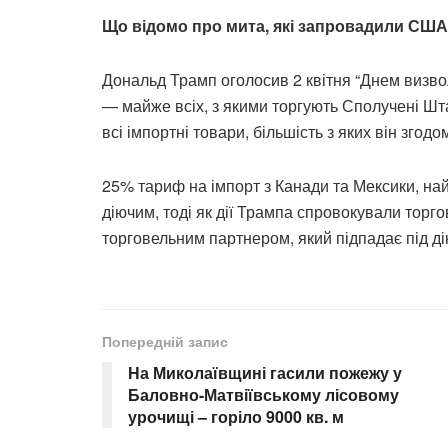
Що відомо про мита, які запровадили США
Дональд Трамп оголосив 2 квітня “Днем визвол
— майже всіх, з якими торгують Сполучені Ш
всі імпортні товари, більшість з яких він згодо
25% тариф на імпорт з Канади та Мексики, н
діючим, тоді як дії Трампа спровокували торго
торговельним партнером, який підпадає під д
Попередній запис
На Миколаївщині гасили пожежу у
Баловно-Матвіївському лісовому
урочищі – горіло 9000 кв. м