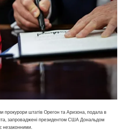
ли прокурори штатів Орегон та Аризона, подала в
 мита, запроваджені президентом США Дональдом
є незаконними.