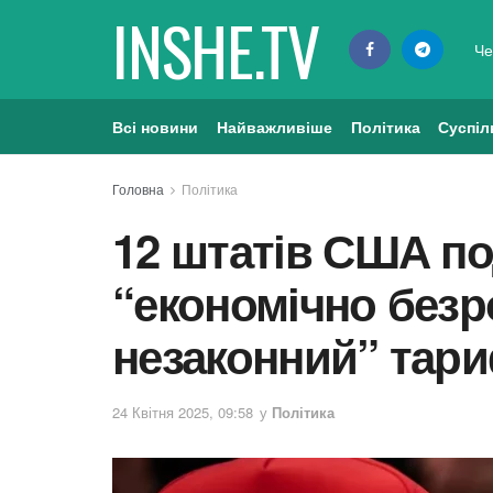
INSHE.TV
Че
Всі новини
Найважливіше
Політика
Суспіл
Головна
Політика
12 штатів США по
“економічно безр
незаконний” тар
24 Квітня 2025, 09:58
у
Політика