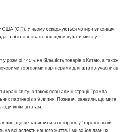
 США (CIT). У ньому оскаржуються чотири виконавчі
надає собі повноваження підвищувати мита у
у розмірі 145% на більшість товарів з Китаю, а також
ключовими торговими партнерами для штатів-учасників
и країн світу, а також план адміністрації Трампа
них партнерів з 9 липня. Позивачі заявили, що мита,
коди їхнім штатам.
аявив, що не залишиться осторонь у “торговельній
ь на всі аспекти нашого життя, і ми зобов’язані їх