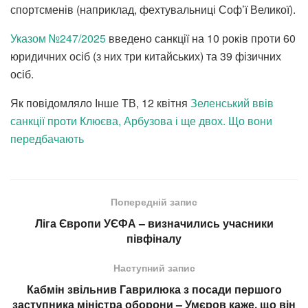
спортсменів (наприклад, фехтувальниці Соф’ї Великої).
Указом №247/2025
введено санкції на 10 років проти 60
юридичних осіб (з них три китайських) та 39 фізичних
осіб.
Як повідомляло Інше ТВ, 12 квітня
Зеленський ввів
санкції проти Клюєва, Арбузова і ще двох. Що вони
передбачають
Попередній запис
Ліга Європи УЄФА – визначились учасники
півфіналу
Наступний запис
Кабмін звільнив Гаврилюка з посади першого
заступника міністра оборони – Умєров каже, що він