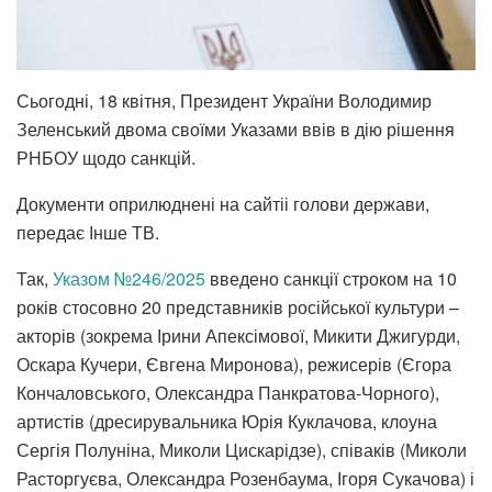
Сьогодні, 18 квітня, Президент України Володимир
Зеленський двома своїми Указами ввів в дію рішення
РНБОУ щодо санкцій.
Документи оприлюднені на сайтіі голови держави,
передає Інше ТВ.
Так,
Указом №246/2025
введено санкції строком на 10
років стосовно 20 представників російської культури –
акторів (зокрема Ірини Апексімової, Микити Джигурди,
Оскара Кучери, Євгена Миронова), режисерів (Єгора
Кончаловського, Олександра Панкратова-Чорного),
артистів (дресирувальника Юрія Куклачова, клоуна
Сергія Полуніна, Миколи Цискарідзе), співаків (Миколи
Расторгуєва, Олександра Розенбаума, Ігоря Сукачова) і