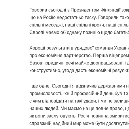
Говорив сьогодні з Президентом Фінляндії зок
що на Росію недостатньо тиску. Говорили так
спільні меседжі, наші спільні кроки, наші спіл
Європі маємо об’єднану позицію щодо багатьох
Хороші результати в урядової команди Україн
про економічне партнерство. Перша віцепрем’
Базові юридичні речі майже доопрацьовані, і 
конструктивно, угода дасть економічні результ
І ще одне. Сьогодні я відзначив державними 
промисловості. Їхній професійний день був 13
є чим відповідати на такі удари, і ми не залиш
наших людей. Ми маємо на це повне право, ц
як вони заслуговують. Росія повинна змиритис
справжній надійний мир може бути досягнутий