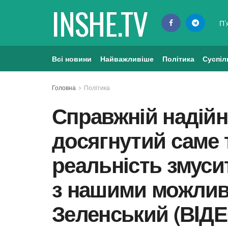
INSHE.TV
П’
Всі новини
Найважливіше
Політика
Суспіл
Головна
Політика
Справжній надій
досягнутий саме т
реальність змуси
з нашими можлив
Зеленський (ВIДЕ