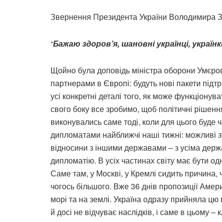
Звернення Президента України Володимира З
“
Бажаю здоров’я, шановні українці, українк
Щойно була доповідь міністра оборони Умєров
партнерами в Європі: будуть нові пакети підт
усі конкретні деталі того, як може функціонува
свого боку все зробимо, щоб політичні рішен
виконувались саме тоді, коли для цього буде 
дипломатами найближчі наші тижні: можливі зус
відносини з іншими державами – з усіма держ
дипломатію. В усіх частинах світу має бути одн
Саме там, у Москві, у Кремлі сидить причина,
чогось більшого. Вже 36 днів пропозиції Амер
морі та на землі. Україна одразу прийняла цю п
й досі не відчуває наслідків, і саме в цьому –