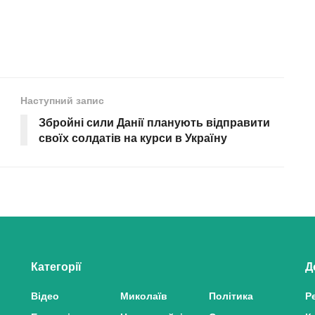
Наступний запис
Збройні сили Данії планують відправити
своїх солдатів на курси в Україну
Категорії
Д
Відео
Миколаїв
Політика
Р