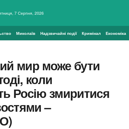
ятниця, 7 Серпня, 2026
ьство
Миколаїв
Надзвичайні події
Кримінал
Економіка
ний мир може бути
оді, коли
ть Росію змиритися
остями –
О)