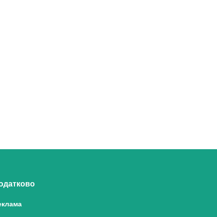
одатково
еклама