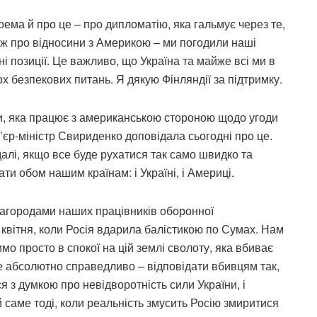
рема й про це – про дипломатію, яка гальмує через те,
ож про відносини з Америкою – ми погодили наші
ьні позиції. Це важливо, що Україна та майже всі ми в
 безпекових питань. Я дякую Фінляндії за підтримку.
и, яка працює з американською стороною щодо угоди
єр-міністр Свириденко доповідала сьогодні про це.
далі, якщо все буде рухатися так само швидко та
ати обом нашим країнам: і Україні, і Америці.
нагородами наших працівників оборонної
 квітня, коли Росія вдарила балістикою по Сумах. Нам
имо просто в спокої на цій землі сволоту, яка вбиває
е абсолютно справедливо – відповідати вбивцям так,
я з думкою про невідворотність сили України, і
 саме тоді, коли реальність змусить Росію змиритися