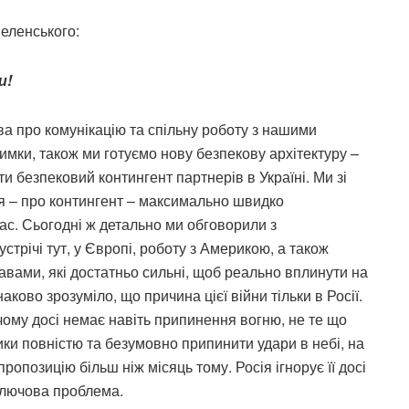
еленського:
и!
а про комунікацію та спільну роботу з нашими
римки, також ми готуємо нову безпекову архітектуру –
ти безпековий контингент партнерів в Україні. Ми зі
ня – про контингент – максимально швидко
час. Сьогодні ж детально ми обговорили з
трічі тут, у Європі, роботу з Америкою, а також
авами, які достатньо сильні, щоб реально вплинути на
аково зрозуміло, що причина цієї війни тільки в Росії.
 чому досі немає навіть припинення вогню, не те що
ики повністю та безумовно припинити удари в небі, на
ропозицію більш ніж місяць тому. Росія ігнорує її досі
 ключова проблема.