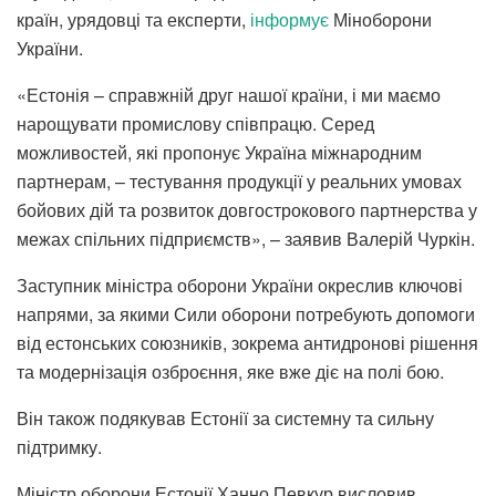
країн, урядовці та експерти,
інформує
Міноборони
України.
«Естонія – справжній друг нашої країни, і ми маємо
нарощувати промислову співпрацю. Серед
можливостей, які пропонує Україна міжнародним
партнерам, – тестування продукції у реальних умовах
бойових дій та розвиток довгострокового партнерства у
межах спільних підприємств», – заявив Валерій Чуркін.
Заступник міністра оборони України окреслив ключові
напрями, за якими Сили оборони потребують допомоги
від естонських союзників, зокрема антидронові рішення
та модернізація озброєння, яке вже діє на полі бою.
Він також подякував Естонії за системну та сильну
підтримку.
Міністр оборони Естонії Ханно Певкур висловив