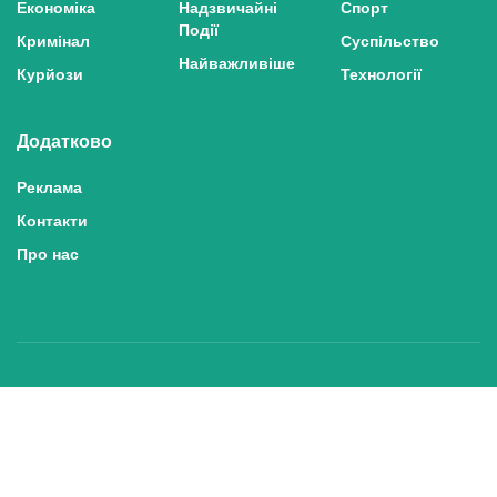
Економіка
Надзвичайні
Спорт
Події
Кримінал
Суспільство
Найважливіше
Курйози
Технології
Додатково
Реклама
Контакти
Про нас
Політика конфіденційності та захисту персональних даних
Політика користування сайтом
Правила використання матеріалів сайту
© 2025 inshe.tv