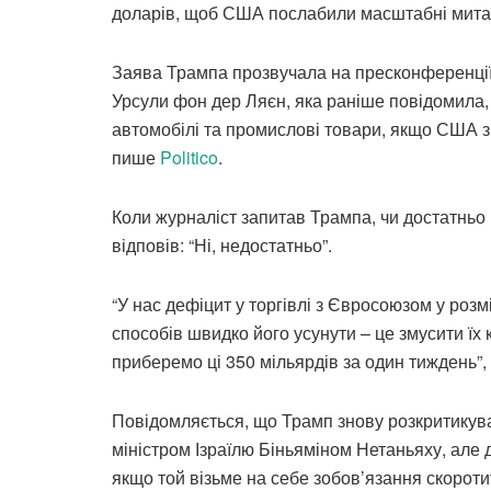
доларів, щоб США послабили масштабні мит
Заява Трампа прозвучала на пресконференції в
Урсули фон дер Ляєн, яка раніше повідомила
автомобілі та промислові товари, якщо США зр
пише
Politico
.
Коли журналіст запитав Трампа, чи достатньо ц
відповів: “Ні, недостатньо”.
“У нас дефіцит у торгівлі з Євросоюзом у розмі
способів швидко його усунути – це змусити їх к
приберемо ці 350 мільярдів за один тиждень”,
Повідомляється, що Трамп знову розкритикував
міністром Ізраїлю Біньяміном Нетаньяху, але 
якщо той візьме на себе зобов’язання скорот