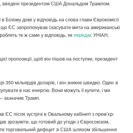
а, введені президентом США Дональдом Трампом.
 Білому домі у відповідь на слова глави Єврокомісії
, що ЄС запропонував скасувати мита на американські
облять те ж саме у відповідь, як
передає
УНІАН,
ієї пропозиції, щоб він пішов на поступки, президент
рі 350 мільярдів доларів, і він зникне швидко. Один зі
упувати в нас енергію. Вони можуть її купити, і ми
 – зазначив Трамп.
 ЄС після зустрічі в Овальному кабінеті з прем’єр-
дав зрозуміти, що готовий до угоди з Євросоюзом,
ити торговельний дефіцит зі США шляхом збільшення