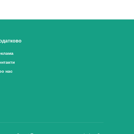
одатково
еклама
онтакти
ро нас