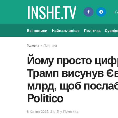
INSHE.TV
П’
Всі новини
Найважливіше
Політика
Суспіл
Головна
Політика
Йому просто циф
Трамп висунув Єв
млрд, щоб послаб
Politico
8 Квітня 2025, 21:15
у
Політика