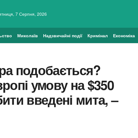
ятниця, 7 Серпня, 2026
ьство
Миколаїв
Надзвичайні події
Кримінал
Економіка
ра подобається?
ропі умову на $350
ити введені мита, –