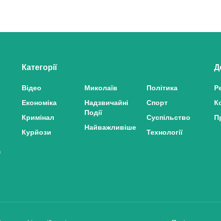
Категорії
Д
Відео
Миколаїв
Політика
Р
Економіка
Надзвичайні
Спорт
К
Події
Кримінал
Суспільство
П
Найважливіше
Курйози
Технології
з