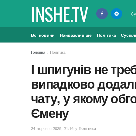
INSHE.TV
Су
Всі новини
Найважливіше
Політика
Суспіл
Головна
Політика
І шпигунів не тре
випадково додал
чату, у якому об
Ємену
24 Березня 2025, 21:16
у
Політика