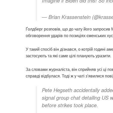
Imagine if Biden did this! So i
— Brian Krassenstein (@krass
Ґолдберг розповів, що до чату його запросив 
обговорення ударів по позиціях єменських хус
У такий спосіб він дізнався, о котрій годині а
застосують та які саме цілі планують уразити.
За словами журналіста, він сприйняв усі ці п
справді відбулася. Тоді ж у чаті з’явилися по
Pete Hegseth accidentally added 
signal group chat detailing US 
before strikes took place.