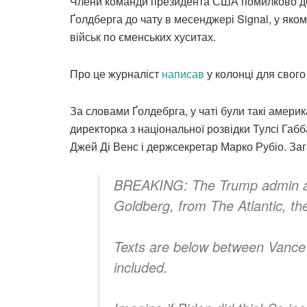
Члени команди президента США помилково до
Ґолдберга до чату в месенджері Signal, у як
військ по єменських хуситах.
Про це журналіст
написав
у колонці для свог
За словами Ґолдебрга, у чаті були такі америк
директорка з національної розвідки Тулсі Габ
Джей Ді Венс і держсекретар Марко Рубіо. Заг
BREAKING: The Trump admin acci
Goldberg, from The Atlantic, th
Texts are below between Vance 
included.