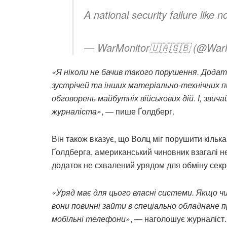
A national security failure like n
— WarMonitor🇺🇦🇬🇧 (@War
«Я ніколи не бачив такого порушення. Дода
зустрічей та інших матеріально-технічних п
обговорень майбутніх військових дій. І, звича
журналіста»
, — пише Ґолдберг.
Він також вказує, що Волц міг порушити кіль
Ґолдберга, американський чиновник взагалі не
додаток не схвалений урядом для обміну сек
«Уряд має для цього власні системи. Якщо чи
вони повинні зайти в спеціально обладнане п
мобільні телефони»
, — наголошує журналіст.