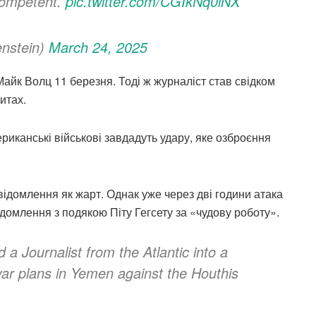
ncompetent.
pic.twitter.com/CGIkNq0iNX
enstein)
March 24, 2025
Майк Волц 11 березня. Тоді ж журналіст став свідком
итах.
мериканські військові завдадуть удару, яке озброєння
овідомлення як жарт. Однак уже через дві години атака
відомлення з подякою Піту Гегсету за «чудову роботу».
a Journalist from the Atlantic into a
war plans in Yemen against the Houthis