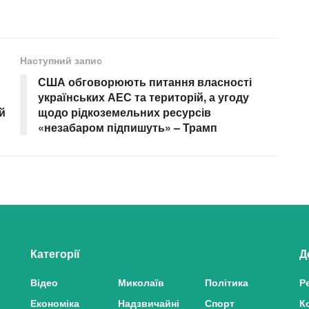
Наступний запис
США обговорюють питання власності
українських АЕС та територій, а угоду
й
щодо рідкоземельних ресурсів
«незабаром підпишуть» – Трамп
Категорії
Д
Відео
Миколаїв
Політика
Р
Економіка
Надзвичайні
Спорт
К