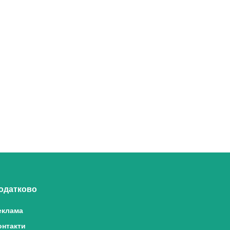
одатково
еклама
онтакти