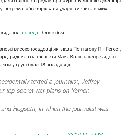
дали головного редактора журналу Atlantic Джеффрі
ому, зокрема, обговорювали удари американських
о видання,
передає
hromadske.
анські високопосадовці як глава Пентагону Піт Гегсет,
бард, радник з нацбезпеки Майк Волц, віцепрезидент
алом у групі було 18 посадовців.
dentally texted a journalist, Jeffrey
eir top-secret war plans on Yemen.
and Hegseth, in which the journalist was