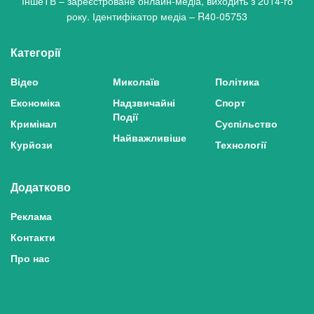
ІншеТВ – зареєстроване онлайн-медіа, виходить з 2014-го
року. Ідентифікатор медіа – R40-05753
Категорії
Відео
Миколаїв
Політика
Економіка
Надзвичайні
Спорт
Події
Кримінал
Суспільство
Найважливіше
Курйози
Технології
Додатково
Реклама
Контакти
Про нас