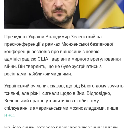
Президент України Володимир Зеленський на
пресконференції в рамках Мюнхенської безпекової
конференції розповів про відносини з новою
адміністрацією США і варіанти мирного врегулювання
війни. Він твердить, що не буде зустрічатись з
росіянами найближчими днями.
Український очільник сказав, що від Білого дому звучать
“сильні, але різні” сигнали щодо війни. Відповідно,
Зеленський прагне уточнити їх в особистому
спілкуванні з американськими можновладцями, пише
ВВС.
На його думку, готового плану врегулювання у влади