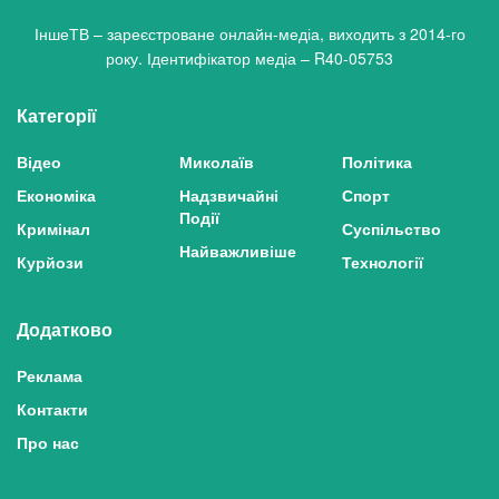
ІншеТВ – зареєстроване онлайн-медіа, виходить з 2014-го
року. Ідентифікатор медіа – R40-05753
Категорії
Відео
Миколаїв
Політика
Економіка
Надзвичайні
Спорт
Події
Кримінал
Суспільство
Найважливіше
Курйози
Технології
Додатково
Реклама
Контакти
Про нас