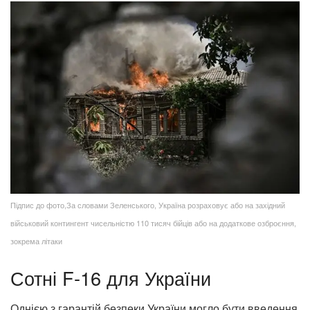
Підпис до фото,За словами Зеленського, Україна розраховує або на західний
військовий контингент чисельністю 110 тисяч бійців або на додаткове озброєння,
зокрема літаки
Сотні F-16 для України
Однією з гарантій безпеки України могло бути введення