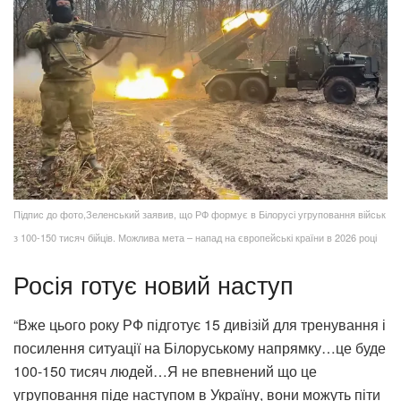
Підпис до фото,Зеленський заявив, що РФ формує в Білорусі угруповання військ
з 100-150 тисяч бійців. Можлива мета – напад на європейські країни в 2026 році
Росія готує новий наступ
“Вже цього року РФ підготує 15 дивізій для тренування і
посилення ситуації на Білоруському напрямку…це буде
100-150 тисяч людей…Я не впевнений що це
угруповання піде наступом в Україну, вони можуть піти