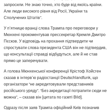
запросили. Не знаю точно, хто буде від якоїсь країни.
Але люди високого рівня від Росії, України та
Сполучених Штатів”.
У п’ятницю вранці слова Трампа про переговори у
Мюнхені прокоментував прессекретар Кремля Дмитро
Пєсков. У відповідь на прохання підтвердити чи
спростувати слова президента США він не підтвердив,
що консультації справді відбудуться, але й не став
прямо це заперечувати.
А голова Мюнхенської конференції Крістоф Хойсген
сказав в інтерв’ю радіостанції Deutschlandfunk, що
організатори “не акредитовували представників
російського уряду”. “Без акредитації потрапити сюди не
можна”, – сказав він [цитата по газеті Bild].
Одразу після заяв Трампа офіційний Київ позначив