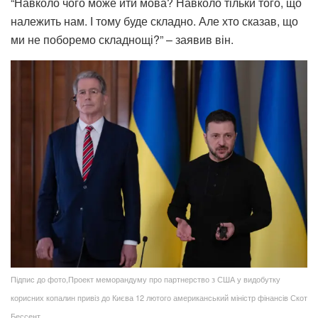
“Навколо чого може йти мова? Навколо тільки того, що
належить нам. І тому буде складно. Але хто сказав, що
ми не поборемо складнощі?” – заявив він.
Підпис до фото,Проект меморандуму про партнерство з США у видобутку
корисних копалин привіз до Києва 12 лютого американський міністр фінансів Скот
Бессент