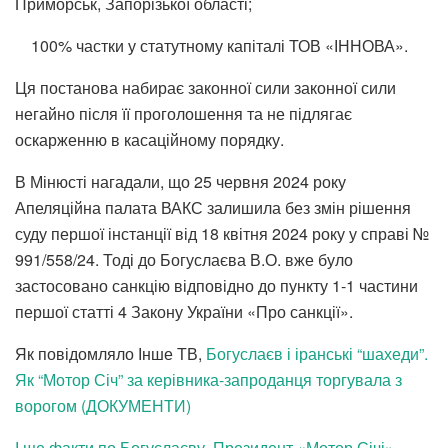
Приморськ, Запорізької області;
100% частки у статутному капіталі ТОВ «ІННОВА».
Ця постанова набирає законної сили законної сили
негайно після її проголошення та не підлягає
оскарженню в касаційному порядку.
В Мінюсті нагадали, що 25 червня 2024 року
Апеляційна палата ВАКС залишила без змін рішення
суду першої інстанції від 18 квітня 2024 року у справі №
991/558/24. Тоді до Богуслаєва В.О. вже було
застосовано санкцію відповідно до пункту 1-1 частини
першої статті 4 Закону України «Про санкції».
Як повідомляло Інше ТВ,
Богуслаєв і іранські “шахеди”.
Як “Мотор Січ” за керівника-запроданця торгувала з
ворогом (ДОКУМЕНТИ)
І ще факти по Богуслаєву. Президент «Мотор Січі»