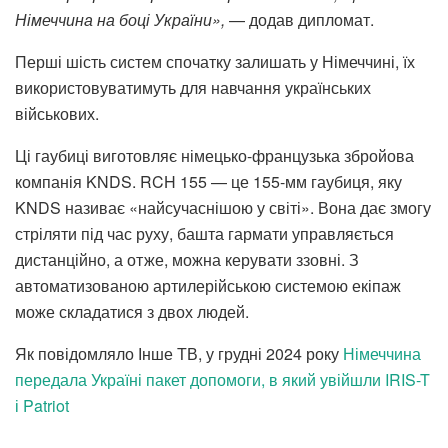
Німеччина на боці України»,
— додав дипломат.
Перші шість систем спочатку залишать у Німеччині, їх
використовуватимуть для навчання українських
військових.
Ці гаубиці виготовляє німецько-французька збройова
компанія KNDS. RCH 155 — це 155-мм гаубиця, яку
KNDS називає «найсучаснішою у світі». Вона дає змогу
стріляти під час руху, башта гармати управляється
дистанційно, а отже, можна керувати ззовні. З
автоматизованою артилерійською системою екіпаж
може складатися з двох людей.
Як повідомляло Інше ТВ, у грудні 2024 року
Німеччина
передала Україні пакет допомоги, в який увійшли IRIS-T
і Patriot