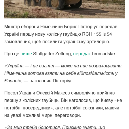
Міністр оборони Німеччини Борис Пісторіус передав
Україні першу нову колісну гаубицю RCH 155 із 54
замовлених, щоб посилити українську артилерію.
Про це
пише
Stuttgarter Zeitung,
передає
hromadske.
«Україна — і це сигнал — може на нас розраховувати.
Німеччина готова взяти на себе відповідальність у
Європі»,
— наголосив Пісторіус.
Посол України Олексій Макеєв символічно прийняв
першу з колісних гаубиць. Він наголосив, що Києву «не
потрібні посередники», але потрібні союзники, маючи
на увазі можливі мирні переговори.
«За мир треба боротися. Приємно знати, що