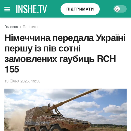
INSHE.TV
ПІДТРИМАТИ
Головна
Політика
Німеччина передала Україні
першу із пів сотні
замовлених гаубиць RCH
155
13 Січня 2025, 19:58