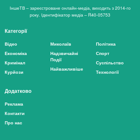
ІншеТВ – зареєстроване онлайн-медіа, виходить з 2014-го
року. Ідентифікатор медіа – R40-05753
Категорії
Відео
Миколаїв
Політика
Економіка
Надзвичайні
Спорт
Події
Кримінал
Суспільство
Найважливіше
Курйози
Технології
Додатково
Реклама
Контакти
Про нас