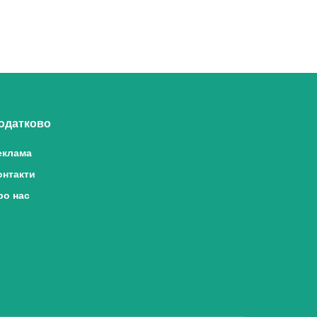
одатково
еклама
онтакти
ро нас