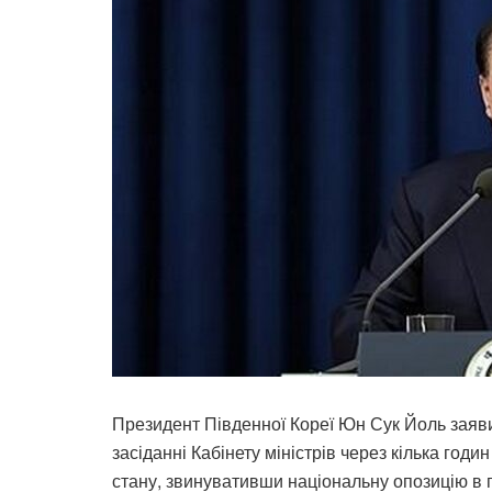
Президент Південної Кореї Юн Сук Йоль заяви
засіданні Кабінету міністрів через кілька годи
стану, звинувативши національну опозицію в 