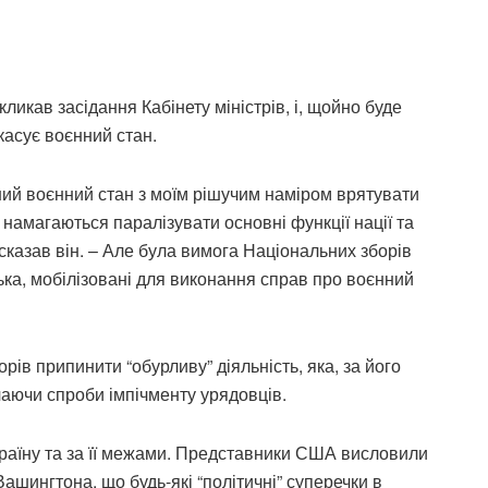
кликав засідання Кабінету міністрів, і, щойно буде
касує воєнний стан.
ний воєнний стан з моїм рішучим наміром врятувати
намагаються паралізувати основні функції нації та
 сказав він. – Але була вимога Національних зборів
ська, мобілізовані для виконання справ про воєнний
ів припинити “обурливу” діяльність, яка, за його
чаючи спроби імпічменту урядовців.
раїну та за її межами. Представники США висловили
Вашингтона, що будь-які “політичні” суперечки в