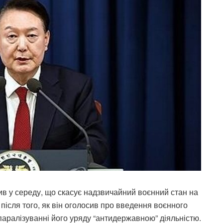
в у середу, що скасує надзвичайний воєнний стан на
н після того, як він оголосив про введення воєнного
паралізуванні його уряду “антидержавною” діяльністю.