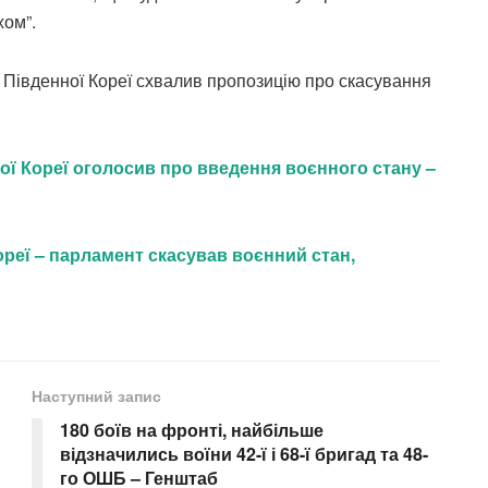
хом”.
ів Південної Кореї схвалив пропозицію про скасування
ої Кореї оголосив про введення воєнного стану –
ореї – парламент скасував воєнний стан,
Наступний запис
180 боїв на фронті, найбільше
відзначились воїни 42-ї і 68-ї бригад та 48-
го ОШБ – Генштаб