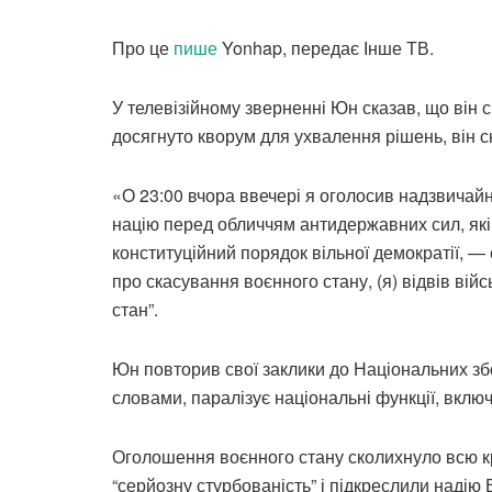
Про це
пише
Yonhap, передає Інше ТВ.
У телевізійному зверненні Юн сказав, що він с
досягнуто кворум для ухвалення рішень, він с
«О 23:00 вчора ввечері я оголосив надзвичай
націю перед обличчям антидержавних сил, які 
конституційний порядок вільної демократії, —
про скасування воєнного стану, (я) відвів вій
стан”.
Юн повторив свої заклики до Національних збор
словами, паралізує національні функції, вклю
Оголошення воєнного стану сколихнуло всю к
“серйозну стурбованість” і підкреслили надію 