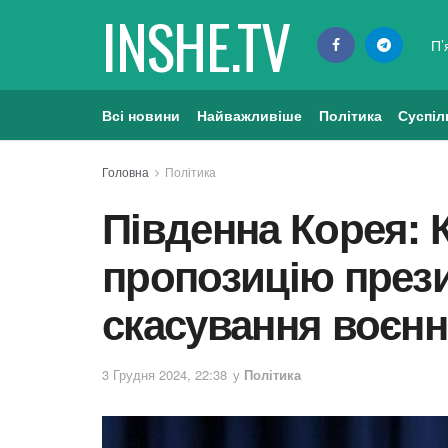
INSHE.TV
П’
Всі новини
Найважливіше
Політика
Суспіл
Головна
Політика
Південна Корея: 
пропозицію през
скасування воєнн
3 Грудня 2024, 22:38
у
Політика