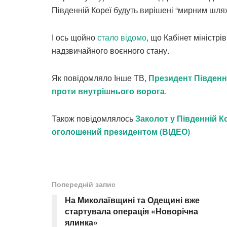
Південній Кореї будуть вирішені “мирним шля
І ось щойно
стало відомо
, що Кабінет міністр
надзвичайного воєнного стану.
Як повідомляло Інше ТВ,
Президент Південн
проти внутрішнього ворога
.
Також повідомлялось
Заколот у Південній К
оголошений президентом (ВIДЕО)
Попередній запис
На Миколаївщині та Одещині вже
стартувала операція «Новорічна
ялинка»