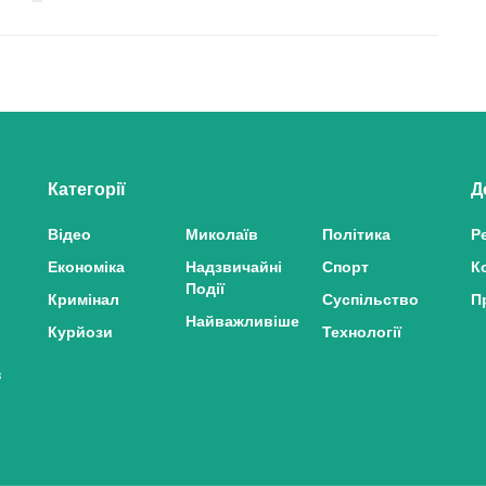
Категорії
Д
Відео
Миколаїв
Політика
Р
Економіка
Надзвичайні
Спорт
К
Події
Кримінал
Суспільство
П
Найважливіше
Курйози
Технології
з