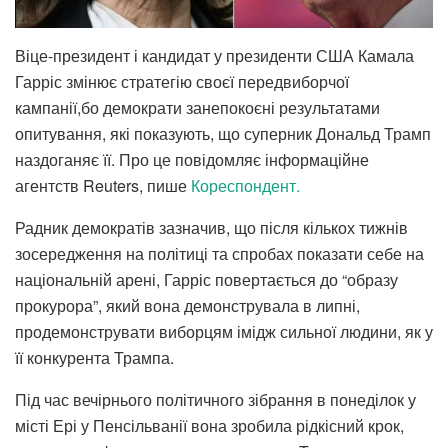
Віце-президент і кандидат у президенти США Камала
Гарріс змінює стратегію своєї передвиборчої
кампанії,бо демократи занепокоєні результатами
опитування, які показують, що суперник Дональд Трамп
наздоганяє її. Про це повідомляє інформаційне
агентств Reuters, пише
Кореспондент.
Радник демократів зазначив, що після кількох тижнів
зосередження на політиці та спробах показати себе на
національній арені, Гарріс повертається до “образу
прокурора”, який вона демонструвала в липні,
продемонструвати виборцям імідж сильної людини, як у
її конкурента Трампа.
Під час вечірнього політичного зібрання в понеділок у
місті Ері у Пенсільванії вона зробила рідкісний крок,