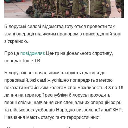
Білоруські силові відомства готуються провести так
звані операції під чужим прапором в прикордонній зоні
з Україною.
Про це
повідомляє
Центр національного спротиву,
передає Інше ТВ.
Білоруські воєначальники планують вдатися до
провокацій, які самі ж успішно попередять з метою
показати китайським колегам свої можливості. З 8 по 19
липня на території республіки білорусь проходять
перші спільні навчання сил спеціальних операцій зс рб
та військовослужбовців Народно-визвольної армії КНР.
Навчання мають статус “антитерористичних”.