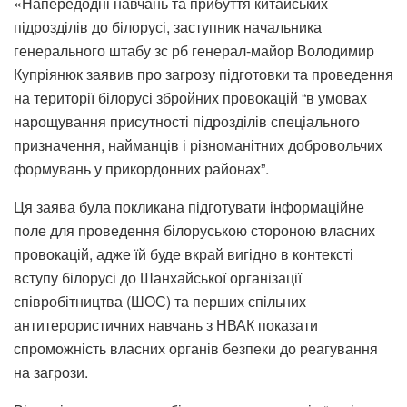
«Напередодні навчань та прибуття китайських
підрозділів до білорусі, заступник начальника
генерального штабу зс рб генерал-майор Володимир
Купріянюк заявив про загрозу підготовки та проведення
на території білорусі збройних провокацій “в умовах
нарощування присутності підрозділів спеціального
призначення, найманців і різноманітних добровольчих
формувань у прикордонних районах”.
Ця заява була покликана підготувати інформаційне
поле для проведення білоруською стороною власних
провокацій, адже їй буде вкрай вигідно в контексті
вступу білорусі до Шанхайської організації
співробітництва (ШОС) та перших спільних
антитерористичних навчань з НВАК показати
спроможність власних органів безпеки до реагування
на загрози.