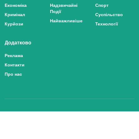
Економіка
Надзвичайні
Спорт
Події
Кримінал
Суспільство
Найважливіше
Курйози
Технології
Додатково
Реклама
Контакти
Про нас
Політика конфіденційності та захисту персональних даних
Політика користування сайтом
Правила використання матеріалів сайту
© 2025 inshe.tv