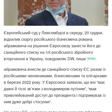
Європейський суд у Люксембурзі в середу, 20 грудня,
відхилив скаргу російського бізнесмена романа
абрамовича на рішення Євросоюзу занести його до
санкційного списку на тлі російського збройного
вторгнення в Україну, повідомляє DW, пише
УНН
.
абрамовича внесли до санкційного списку ЄС разом із
російськими чиновниками, бізнесменами та олігархами
в березні 2022 року. У Євросоюзі заявили, що він “має
давні й тісні зв’язки з володимиром путіним”, “мав
привілейований доступ до президента і підтримував із
ним дуже добрі стосунки”.