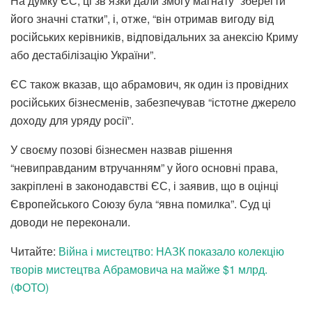
На думку ЄС, ці зв’язки дали змогу магнату “зберегти
його значні статки”, і, отже, “він отримав вигоду від
російських керівників, відповідальних за анексію Криму
або дестабілізацію України”.
ЄС також вказав, що абрамович, як один із провідних
російських бізнесменів, забезпечував “істотне джерело
доходу для уряду росії”.
У своєму позові бізнесмен назвав рішення
“невиправданим втручанням” у його основні права,
закріплені в законодавстві ЄС, і заявив, що в оцінці
Європейського Союзу була “явна помилка”. Суд ці
доводи не переконали.
Читайте:
Війна і мистецтво: НАЗК показало колекцію
творів мистецтва Абрамовича на майже $1 млрд.
(ФОТО)