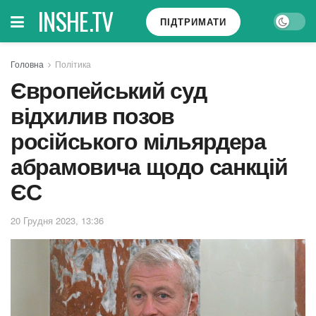
INSHE.TV
ПІДТРИМАТИ
Головна
Політика
Європейський суд
відхилив позов
російського мільярдера
абрамовича щодо санкцій
ЄС
20 Грудня 2023, 13:36