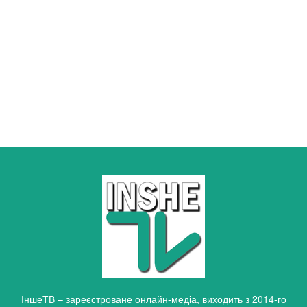
ІншеТВ – зареєстроване онлайн-медіа, виходить з 2014-го