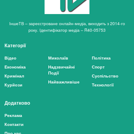
ІншеТВ – зареєстроване онлайн-медіа, виходить з 2014-го
року. Ідентифікатор медіа – R40-05753
Категорії
Відео
Миколаїв
Політика
Економіка
Надзвичайні
Спорт
Події
Кримінал
Суспільство
Найважливіше
Курйози
Технології
Додатково
Реклама
Контакти
Про нас