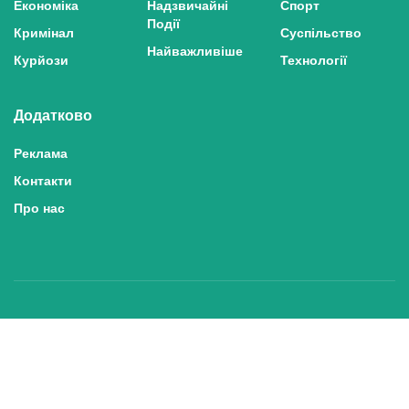
Економіка
Надзвичайні
Спорт
Події
Кримінал
Суспільство
Найважливіше
Курйози
Технології
Додатково
Реклама
Контакти
Про нас
Політика конфіденційності та захисту персональних даних
Політика користування сайтом
Правила використання матеріалів сайту
© 2025 inshe.tv