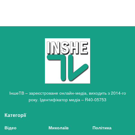
ІншеТВ – зареєстроване онлайн-медіа, виходить з 2014-го
року. Ідентифікатор медіа – R40-05753
Категорії
Відео
Миколаїв
Політика