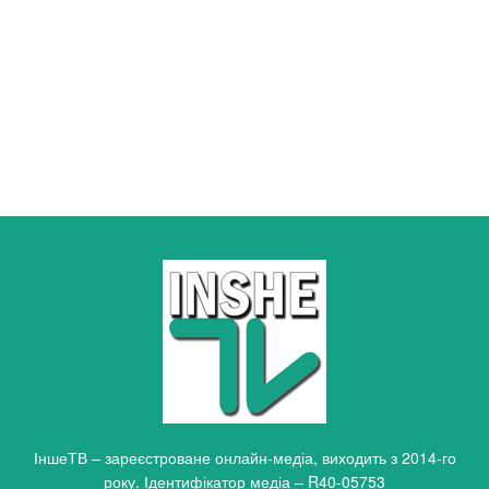
ІншеТВ – зареєстроване онлайн-медіа, виходить з 2014-го
року. Ідентифікатор медіа – R40-05753