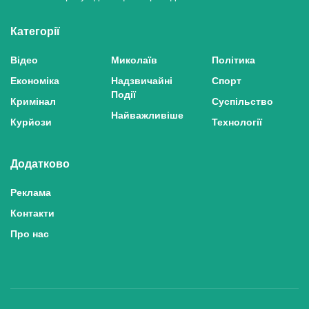
Категорії
Відео
Миколаїв
Політика
Економіка
Надзвичайні
Спорт
Події
Кримінал
Суспільство
Найважливіше
Курйози
Технології
Додатково
Реклама
Контакти
Про нас