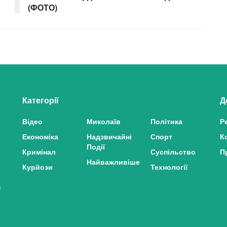
(ФОТО)
Категорії
Д
Відео
Миколаїв
Політика
Р
Економіка
Надзвичайні
Спорт
К
Події
Кримінал
Суспільство
П
Найважливіше
Курйози
Технології
з