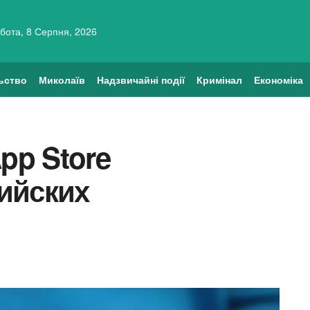
бота, 8 Серпня, 2026
ьство
Миколаїв
Надзвичайні події
Кримінал
Економіка
pp Store
ийских