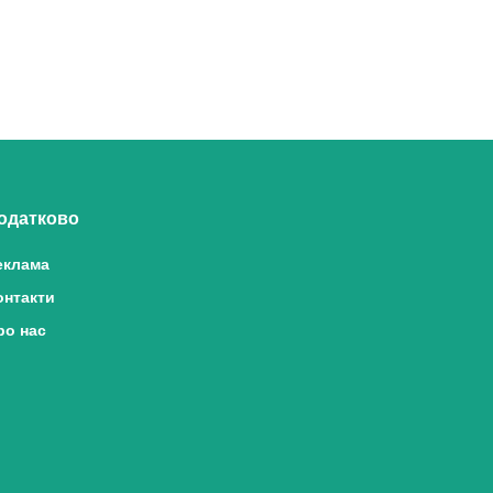
одатково
еклама
онтакти
ро нас