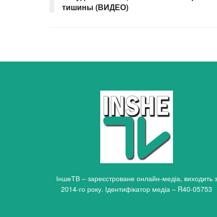
тишины (ВИДЕО)
ІншеТВ – зареєстроване онлайн-медіа, виходить 
2014-го року. Ідентифікатор медіа – R40-05753