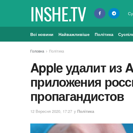
INSHE.TV
Су
Всі новини
Найважливіше
Політика
Суспіл
Головна
Політика
Apple удалит из A
приложения росс
пропагандистов
12 Вересня 2020, 17:27
у
Політика