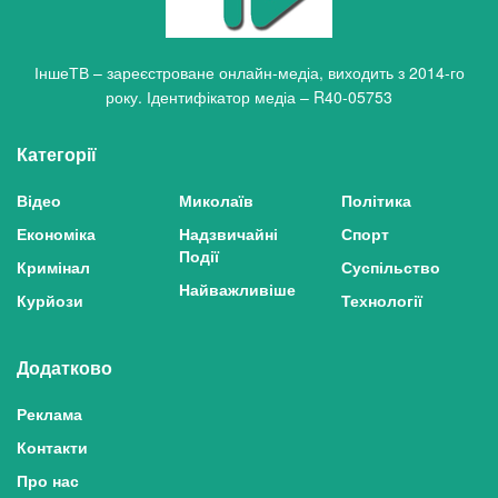
ІншеТВ – зареєстроване онлайн-медіа, виходить з 2014-го
року. Ідентифікатор медіа – R40-05753
Категорії
Відео
Миколаїв
Політика
Економіка
Надзвичайні
Спорт
Події
Кримінал
Суспільство
Найважливіше
Курйози
Технології
Додатково
Реклама
Контакти
Про нас