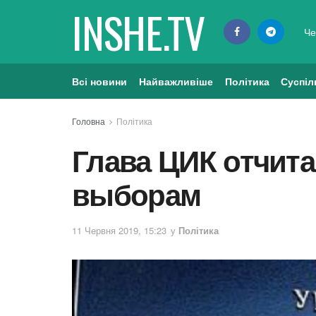
INSHE.TV
Че
Всі новини
Найважливіше
Політика
Суспіл
Головна
Політика
Глава ЦИК отчита
выборам
11 Червня 2019, 15:23
у
Політика