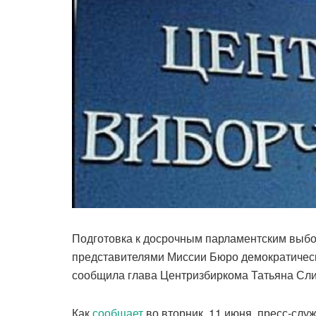
Подготовка к досрочным парламентским выбор
представителями Миссии Бюро демократическ
сообщила глава Центризбиркома Татьяна Сли
Как
сообщает
во вторник, 11 июня, пресс-сл