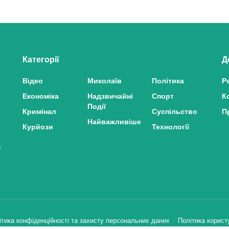
Категорії
Д
Відео
Миколаїв
Політика
Р
Економіка
Надзвичайні
Спорт
К
Події
Кримінал
Суспільство
П
Найважливіше
Курйози
Технології
з
ітика конфіденційності та захисту персональних даних
Політика корист