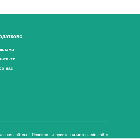
одатково
еклама
онтакти
ро нас
ування сайтом
Правила використання матеріалів сайту