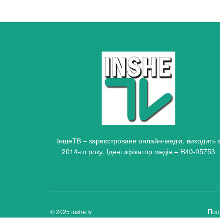
ІншеТВ – зареєстроване онлайн-медіа, виходить 
2014-го року. Ідентифікатор медіа – R40-05753
Пол
© 2025 inshe.tv