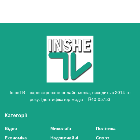
ІншеТВ – зареєстроване онлайн-медіа, виходить з 2014-го
року. Ідентифікатор медіа – R40-05753
Категорії
Відео
Миколаїв
Політика
Економіка
Надзвичайні
Спорт