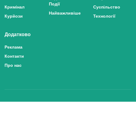
Події
Кримінал
Суспільство
Найважливіше
Курйози
Технології
Додатково
Реклама
Контакти
Про нас
Політика конфіденційності та захисту персональних даних
Політика користування сайтом
Правила використання матеріалів сайту
© 2025 inshe.tv