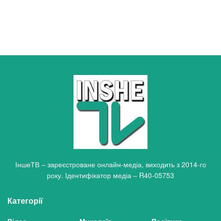
ІншеТВ – зареєстроване онлайн-медіа, виходить з 2014-го
року. Ідентифікатор медіа – R40-05753
Категорії
Відео
Миколаїв
Політика