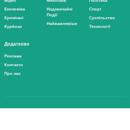
Економіка
Надзвичайні
Спорт
Події
Кримінал
Суспільство
Найважливіше
Курйози
Технології
Додатково
Реклама
Контакти
Про нас
Політика конфіденційності та захисту персональних даних
Політика користування сайтом
Правила використання матеріалів сайту