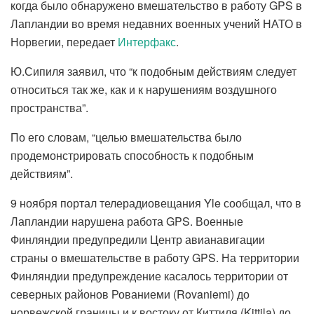
когда было обнаружено вмешательство в работу GPS в
Лапландии во время недавних военных учений НАТО в
Норвегии, передает
Интерфакс
.
Ю.Сипиля заявил, что “к подобным действиям следует
относиться так же, как и к нарушениям воздушного
пространства”.
По его словам, “целью вмешательства было
продемонстрировать способность к подобным
действиям”.
9 ноября портал телерадиовещания Yle сообщал, что в
Лапландии нарушена работа GPS. Военные
Финляндии предупредили Центр авианавигации
страны о вмешательстве в работу GPS. На территории
Финляндии предупреждение касалось территории от
северных районов Рованиеми (Rovaniemi) до
норвежской границы и к востоку от Киттиля (Kittila) до