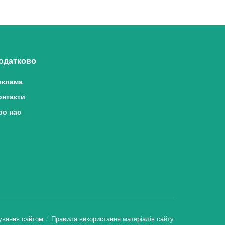
одатково
еклама
онтакти
ро нас
ування сайтом
Правила використання матеріалів сайту