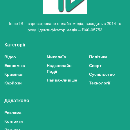
ІншеТВ – зареєстроване онлайн-медіа, виходить з 2014-го
року. Ідентифікатор медіа – R40-05753
Категорії
Відео
Миколаїв
Політика
Економіка
Надзвичайні
Спорт
Події
Кримінал
Суспільство
Найважливіше
Курйози
Технології
Додатково
Реклама
Контакти
Про нас