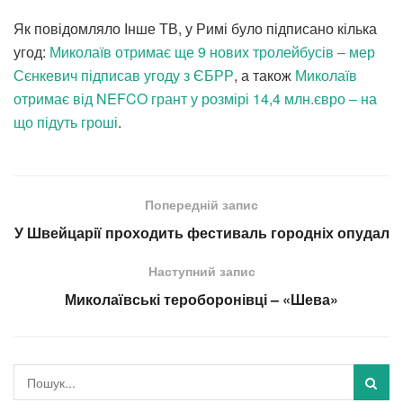
Як повідомляло Інше ТВ, у Римі було підписано кілька
угод:
Миколаїв отримає ще 9 нових тролейбусів – мер
Сєнкевич підписав угоду з ЄБРР
, а також
Миколаїв
отримає від NEFCO грант у розмірі 14,4 млн.євро – на
що підуть гроші
.
Попередній запис
У Швейцарії проходить фестиваль городніх опудал
Наступний запис
Миколаївські тероборонівці – «Шева»