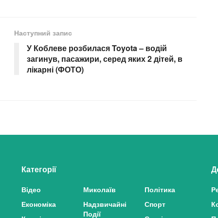
Наступний запис
У Коблеве розбилася Toyota – водій
загинув, пасажири, серед яких 2 дітей, в
лікарні (ФОТО)
Категорії
Д
Відео
Миколаїв
Політика
Р
Економіка
Надзвичайні
Спорт
К
Події