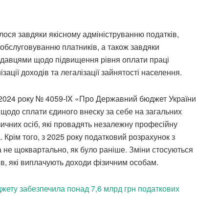
лося завдяки якісному адмініструванню податків,
 обслуговуванню платників, а також завдяки
давцями щодо підвищення рівня оплати праці
зації доходів та легалізації зайнятості населення.
 2024 року № 4059-IX «Про Державний бюджет України
к щодо сплати єдиного внеску за себе на загальних
ізичних осіб, які провадять незалежну професійну
 Крім того, з 2025 року податковий розрахунок з
а не щоквартально, як було раніше. Зміни стосуються
ців, які виплачують доходи фізичним особам.
ету забезпечила понад 7,6 млрд грн податкових