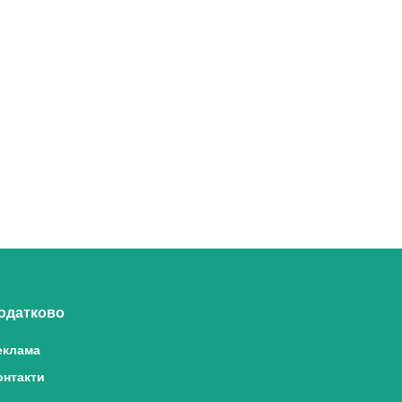
одатково
еклама
онтакти