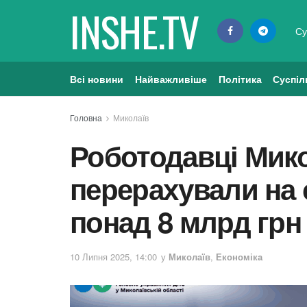
INSHE.TV
Су
Всі новини
Найважливіше
Політика
Суспіл
Головна
Миколаїв
Роботодавці Мик
перерахували на 
понад 8 млрд грн
10 Липня 2025, 14:00
у
Миколаїв
,
Економіка