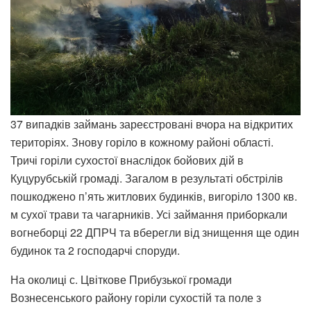
37 випадків займань зареєстровані вчора на відкритих
територіях. Знову горіло в кожному районі області.
Тричі горіли сухостої внаслідок бойових дій в
Куцурубській громаді. Загалом в результаті обстрілів
пошкоджено п’ять житлових будинків, вигоріло 1300 кв.
м сухої трави та чагарників. Усі займання приборкали
вогнеборці 22 ДПРЧ та вберегли від знищення ще один
будинок та 2 господарчі споруди.
На околиці с. Цвіткове Прибузької громади
Вознесенського району горіли сухостій та поле з