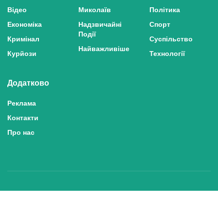
Відео
Миколаїв
Політика
Економіка
Надзвичайні
Спорт
Події
Кримінал
Суспільство
Найважливіше
Курйози
Технології
Додатково
Реклама
Контакти
Про нас
Політика конфіденційності та захисту персональних даних
Політика користування сайтом
Правила використання матеріалів сайту