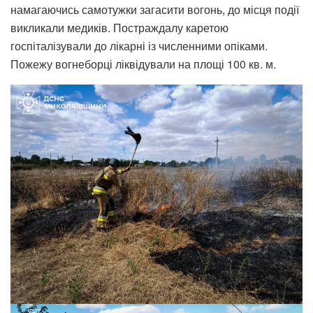
намагаючись самотужки загасити вогонь, до місця події
викликали медиків. Постраждалу каретою
госпіталізували до лікарні із численними опіками.
Пожежу вогнеборці ліквідували на площі 100 кв. м.