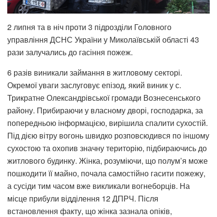
2
липня та в ніч проти 3 підрозділи Головного
управління ДСНС України у Миколаївській області 43
рази залучались до гасіння пожеж.
6 разів виникали займання в житловому секторі.
Окремої уваги заслуговує епізод, який виник у с.
Трикратне Олександрівської громади Вознесенського
району. Прибираючи у власному дворі, господарка, за
попередньою інформацією, вирішила спалити сухостій.
Під дією вітру вогонь швидко розповсюдився по іншому
сухостою та охопив значну територію, підбираючись до
житлового будинку. Жінка, розуміючи, що полум’я може
пошкодити її майно, почала самостійно гасити пожежу,
а сусіди тим часом вже викликали вогнеборців. На
місце прибули відділення 12 ДПРЧ. Після
встановлення факту, що жінка зазнала опіків,