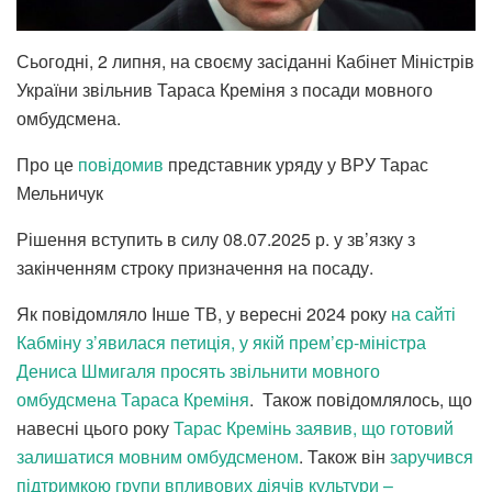
Сьогодні, 2 липня, на своєму засіданні Кабінет Міністрів
України звільнив Тараса Креміня з посади мовного
омбудсмена.
Про це
повідомив
представник уряду у ВРУ Тарас
Мельничук
Рішення вступить в силу 08.07.2025 р. у зв’язку з
закінченням строку призначення на посаду.
Як повідомляло Інше ТВ, у вересні 2024 року
на сайті
Кабміну з’явилася петиція, у якій прем’єр-міністра
Дениса Шмигаля просять звільнити мовного
омбудсмена Тараса Креміня
. Також повідомлялось, що
навесні цього року
Тарас Кремінь заявив, що готовий
залишатися мовним омбудсменом
. Також він
заручився
підтримкою групи впливових діячів культури –