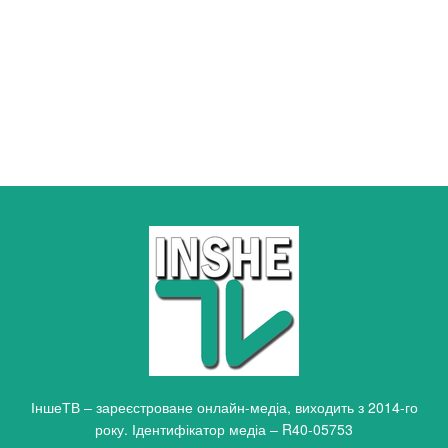
ІншеТВ – зареєстроване онлайн-медіа, виходить з 2014-го
року. Ідентифікатор медіа – R40-05753