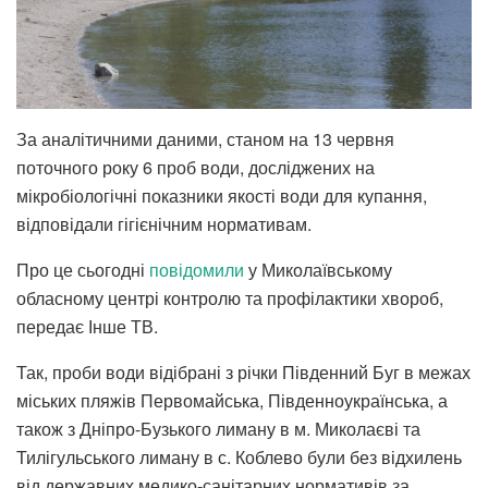
За аналітичними даними, станом на 13 червня
поточного року 6 проб води, досліджених на
мікробіологічні показники якості води для купання,
відповідали гігієнічним нормативам.
Про це сьогодні
повідомили
у Миколаївському
обласному центрі контролю та профілактики хвороб,
передає Інше ТВ.
Так, проби води відібрані з річки Південний Буг в межах
міських пляжів Первомайська, Південноукраїнська, а
також з Дніпро-Бузького лиману в м. Миколаєві та
Тилігульського лиману в с. Коблево були без відхилень
від державних медико-санітарних нормативів за