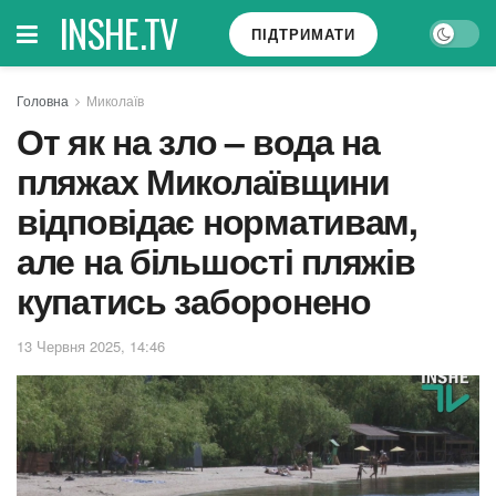
INSHE.TV
ПІДТРИМАТИ
Головна
Миколаїв
От як на зло – вода на
пляжах Миколаївщини
відповідає нормативам,
але на більшості пляжів
купатись заборонено
13 Червня 2025, 14:46