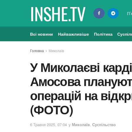
INSHE.TV
П’
Всі новини
Найважливіше
Політика
Суспіл
Головна
Миколаїв
У Миколаєві карді
Амосова плануют
операцій на відкр
(ФОТО)
6 Травня 2025, 07:04
у
Миколаїв
,
Суспільство