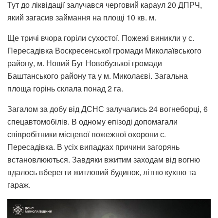
Тут до ліквідації залучався черговий караул 20 ДПРЧ,
який загасив займання на площі 10 кв. м.
Ще тричі вчора горіли сухостої. Пожежі виникли у с.
Пересадівка Воскресенської громади Миколаївського
району, м. Новий Буг Новобузької громади
Баштанського району та у м. Миколаєві. Загальна
площа горінь склала понад 2 га.
Загалом за добу від ДСНС залучались 24 вогнеборці, 6
спецавтомобілів. В одному епізоді допомагали
співробітники місцевої пожежної охорони с.
Пересадівка. В усіх випадках причини загорянь
встановлюються. Завдяки вжитим заходам від вогню
вдалось вберегти житловий будинок, літню кухню та
гараж.