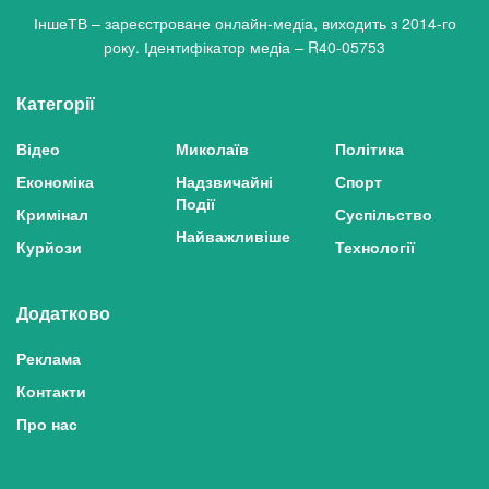
ІншеТВ – зареєстроване онлайн-медіа, виходить з 2014-го
року. Ідентифікатор медіа – R40-05753
Категорії
Відео
Миколаїв
Політика
Економіка
Надзвичайні
Спорт
Події
Кримінал
Суспільство
Найважливіше
Курйози
Технології
Додатково
Реклама
Контакти
Про нас