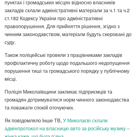
пунктах і громадських місцях відносно власників
закладів склали адміністративні матеріали за ч.1 та ч.2
ст.182 Кодексу України про адміністративні
правопорушення. Для прийняття рішення, згідно з
чинним законодавством, матеріали будуть скеровані до
суду.
Також поліцейські провели з працівниками закладів
профілактичну роботу щодо подальшого недопущення
порушення тиші та громадського порядку у публічному
місці.
Поліція Миколаївщини закликає підприємців та
громадян дотримуватися норм чинного законодавства
та поважати спокій оточуючих.
Як повідомляло Інше ТВ,
У Миколаєві склали
адмінпротокол на власницю авто за російську музику –
жінка каже, що була п’яна