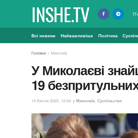
INSHE.TV
П’
Всі новини
Найважливіше
Політика
Суспіл
Головна
Миколаїв
У Миколаєві знай
19 безпритульни
14 Квітня 2025, 12:04
у
Миколаїв
,
Суспільство