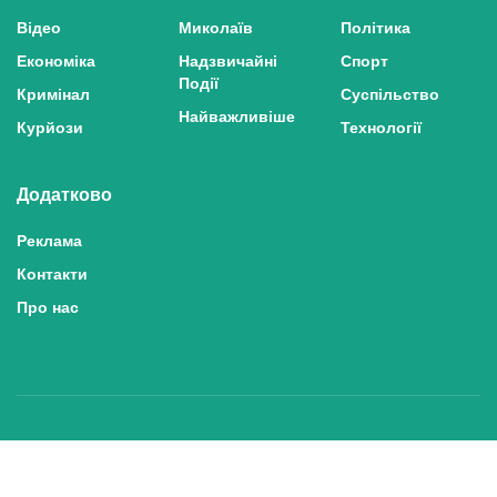
Відео
Миколаїв
Політика
Економіка
Надзвичайні
Спорт
Події
Кримінал
Суспільство
Найважливіше
Курйози
Технології
Додатково
Реклама
Контакти
Про нас
Політика конфіденційності та захисту персональних даних
Політика користування сайтом
Правила використання матеріалів сайту