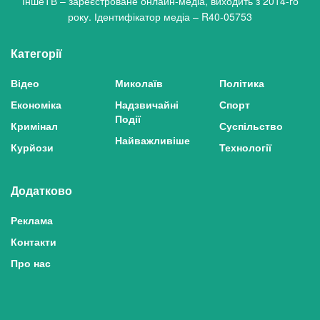
ІншеТВ – зареєстроване онлайн-медіа, виходить з 2014-го
року. Ідентифікатор медіа – R40-05753
Категорії
Відео
Миколаїв
Політика
Економіка
Надзвичайні
Спорт
Події
Кримінал
Суспільство
Найважливіше
Курйози
Технології
Додатково
Реклама
Контакти
Про нас