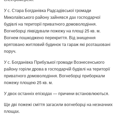
У с. Стара Богданівка Радсадівської громади
Миколаївського району зайнявся дах господарчої
будівлі на території приватного домоволодіння.
Вогнеборці ліквідували пожежу на площі 25 кв. м.
Вогнем пошкоджено перекриття. Від знищення
врятовано житловий будинок та гараж які розташовані
поруч.
У с. Богданівка Прибузької громади Вознесенського
району горіли дрова в господарчій будівлі на території
приватного домоволодіння. Вогнеборці приборкали
пожежу площею 25 кв. м.
У двох останніх епізодах — причини встановлюються.
Ще дві пожежі сміття загасили вогнеборці на незначних
площах.