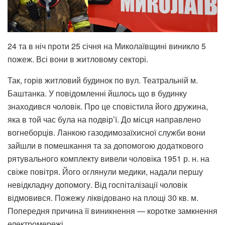
24 та в ніч проти 25 січня на Миколаївщині виникло 5
пожеж. Всі вони в житловому секторі.
Так, горів житловий будинок по вул. Театральній м.
Баштанка. У повідомленні йшлось що в будинку
знаходився чоловік. Про це сповістила його дружина,
яка в той час була на подвір’ї. До місця направлено
вогнеборців. Ланкою газодимозаїхисної служби вони
зайшли в помешкання та за допомогою додаткового
рятувального комплекту вивели чоловіка 1951 р. н. на
свіже повітря. Його оглянули медики, надали першу
невідкладну допомогу. Від госпіталізації чоловік
відмовився. Пожежу ліквідовано на площі 30 кв. м.
Попередня причина її виникнення — коротке замкнення
електромережі.