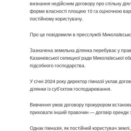
визнання недійсним договору про спільну діял
форми власності площею 10 га оціночною варті
постійному користувачу.
Про це повідомили в пресслужбі Миколаївської
Зазначена земельна ділянка перебуває у прав
Казанківської селищної ради Миколаївської об
підсобного господарства.
У січні 2024 року директор гімназії уклав догов
ділянки із суб’єктом господарювання.
Вивчення умов договору прокурором встанови
приховати інший правочин — договір оренди з
Однак гімназія, як постійний користувач землі