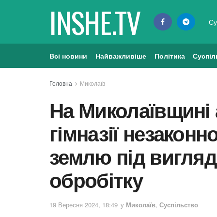
INSHE.TV
Су
Всі новини
Найважливіше
Політика
Суспіл
Головна
Миколаїв
На Миколаївщині 
гімназії незаконн
землю під вигляд
обробітку
19 Вересня 2024, 18:49
у
Миколаїв
,
Суспільство