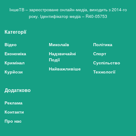
ІншеТВ – зареєстроване онлайн-медіа, виходить з 2014-го
року. Ідентифікатор медіа – R40-05753
Категорії
Відео
Миколаїв
Політика
Економіка
Надзвичайні
Спорт
Події
Кримінал
Суспільство
Найважливіше
Курйози
Технології
Додатково
Реклама
Контакти
Про нас