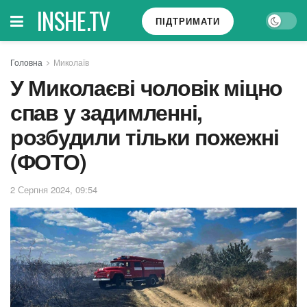
INSHE.TV
ПІДТРИМАТИ
Головна
Миколаїв
У Миколаєві чоловік міцно
спав у задимленні,
розбудили тільки пожежні
(ФОТО)
2 Серпня 2024, 09:54