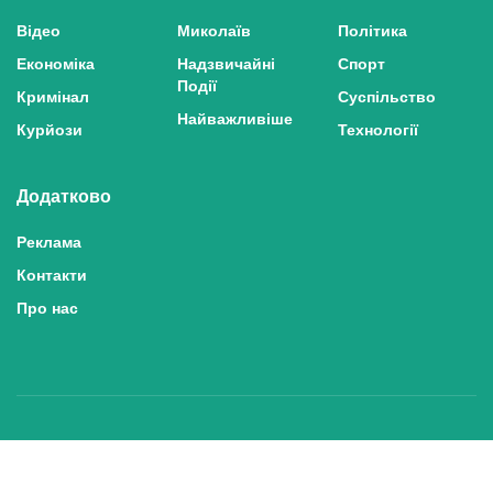
Відео
Миколаїв
Політика
Економіка
Надзвичайні
Спорт
Події
Кримінал
Суспільство
Найважливіше
Курйози
Технології
Додатково
Реклама
Контакти
Про нас
Політика конфіденційності та захисту персональних даних
Політика користування сайтом
Правила використання матеріалів сайту