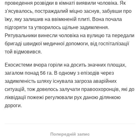
проведення розвідки в кімнаті виявили чоловіка. Як
з’ясувалось, постраждалий міцно заснув, забувши про
їжу, яку залишив на ввімкненій плиті. Вона почала
підгоряти та утворилось щільне задимлення.
Рятувальники винесли чоловіка на вулицю та передали
бригаді швидкої медичної допомоги, від госпіталізації
той відмовився.
Екосистеми вчора горіли на досить значних площах,
загалом понад 56 га. В одному з епізодів через
задимленість шляху існувала загроза аварійних
ситуацій, тож довелось залучати правоохоронців, які до
ліквідації пожежі регулювали рух даною ділянкою
дороги.
Попередній запис