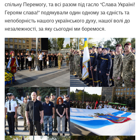
спільну Перемогу, та всі разом під гасло “Слава Україні!
Героям слава!” подякували один одному за єдність та
непоборність нашого українського духу, нашої волі до
незалежності, за яку сьогодні ми боремося.