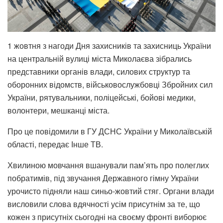
1 жовтня з нагоди Дня захисників та захисниць України
на центральній вулиці міста Миколаєва зібрались
представники органів влади, силових структур та
оборонних відомств, військовослужбовці Збройних сил
України, рятувальники, поліцейські, бойові медики,
волонтери, мешканці міста.
Про це повідомили в ГУ ДСНС України у Миколаївській
області, передає Інше ТВ.
Хвилиною мовчання вшанували пам’ять про полеглих
побратимів, під звучання Державного гімну України
урочисто підняли наш синьо-жовтий стяг. Органи влади
висловили слова вдячності усім присутнім за те, що
кожен з присутніх сьогодні на своєму фронті виборює