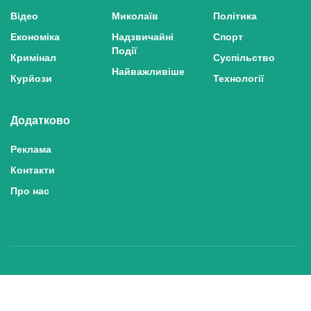
Відео
Миколаїв
Політика
Економіка
Надзвичайні
Спорт
Події
Кримінал
Суспільство
Найважливіше
Курйози
Технології
Додатково
Реклама
Контакти
Про нас
Політика конфіденційності та захисту персональних даних
Політика користування сайтом
Правила використання матеріалів сайту