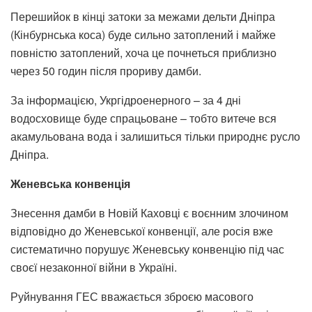
Перешийок в кінці затоки за межами дельти Дніпра
(Кінбурнська коса) буде сильно затоплений і майже
повністю затоплений, хоча це почнеться приблизно
через 50 годин після прориву дамби.
За інформацією, Укргідроенерного – за 4 дні
водосховище буде спрацьоване – тобто витече вся
акамульована вода і залишиться тільки природнє русло
Дніпра.
Женевська конвенція
Знесення дамби в Новій Каховці є воєнним злочином
відповідно до Женевської конвенції, але росія вже
систематично порушує Женевську конвенцію під час
своєї незаконної війни в Україні.
Руйнування ГЕС вважається зброєю масового