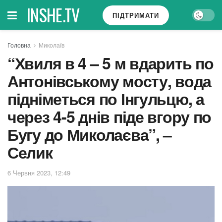
INSHE.TV
ПІДТРИМАТИ
Головна
Миколаїв
“Хвиля в 4 – 5 м вдарить по
Антонівському мосту, вода
підніметься по Інгульцю, а
через 4-5 днів піде вгору по
Бугу до Миколаєва”, –
Селик
6 Червня 2023, 12:49