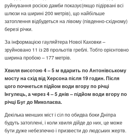
руйнування росією дамби показує(якщо підірвані всі
шлюзи на ширині 200 метрів), що найбільше
затоплення відбудеться на лівому (південно-східному)
березі річки.
За інформацією гауляйтера Нової Каховки –
зруйновано 11 із 28 прольотів греблі. Тобто орієнтовно
ширина пробою – 177 метрів.
Хвиля висотою 4 – 5 м вдарить по Антонівському
мосту на схід від Херсона після 19 годин. Після
цого почнеться підйом води вгору по річці
Інгулець, а через 4 – 5 днів – підйом води вгору по
річці Буг до Миколаєва.
Декілька менших міст і сіл по обидва боки Дніпра
будуть затоплені, і коли хвиля дійде до них, це може
бути дуже небезпечно і призвести до людських жертв.