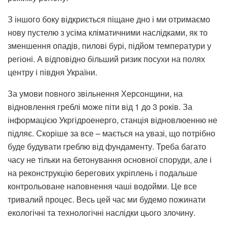
З іншого боку відкриється піщане дно і ми отримаємо
нову пустелю з усіма кліматичними наслідками, як то
зменшення опадів, пилові бурі, підйом температури у
регіоні. А відповідно більший ризик посухи на полях
центру і півдня України.
За умови повного звільнення Херсонщини, на
відновлення греблі може піти від 1 до 3 років. За
інформацією Укргідроенерго, станція відновлюенню не
підляє. Скоріше за все – мається на увазі, що потрібно
буде будувати греблю від фундаменту. Треба багато
часу не тільки на бетонування основної споруди, але і
на реконструкцію берегових укріплень і подальше
контрольоване наповнення чаші водойми. Це все
тривалий процес. Весь цей час ми будемо пожинати
екологічні та технологічні наслідки цього злочину.