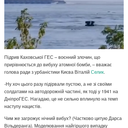
Підрив Каховської ГЕС – воєнний злочин, що
прирівнюється до вибуху атомної бомби, – вважає
голова ради з урбаністики Києва Віталій
Селик
.
-Ну хоч цього разу підірвали пустою, а не зі своїми
солдатами на автодорожній частині, як тоді у 1941 на
ДніпроГЕС. Нагадаю, це не сильно вплинуло на темп
наступу нацистів.
Чим же загрожує нічний вибух? (Частково цитую Дарса
Вільдеранга). Моделювання найгіршого випадку